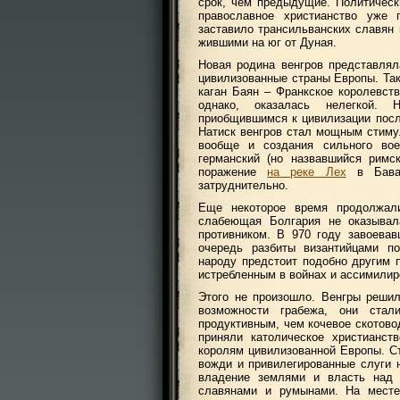
срок, чем предыдущие. Политическ
православное христианство уже 
заставило трансильванских славян 
жившими на юг от Дуная.
Новая родина венгров представля
цивилизованные страны Европы. Та
каган Баян – Франкское королевст
однако, оказалась нелегкой. 
приобщившимся к цивилизации посл
Натиск венгров стал мощным стиму
вообще и создания сильного вое
германский (но назвавшийся римс
поражение
на реке Лех
в Бавар
затруднительно.
Еще некоторое время продолжал
слабеющая Болгария не оказывал
противником. В 970 году завоева
очередь разбиты византийцами по
народу предстоит подобно другим 
истребленным в войнах и ассимили
Этого не произошло. Венгры реши
возможности грабежа, они ста
продуктивным, чем кочевое скотово
приняли католическое христианс
королям цивилизованной Европы. С
вожди и привилегированные слуги
владение землями и власть над 
славянами и румынами. На месте