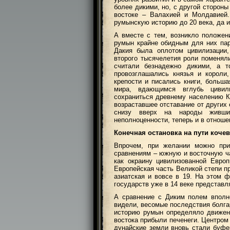
более дикими, но, с другой сторон
востоке – Валахией и Молдавией.
румынскую историю до 20 века, да 
А вместе с тем, возникло положе
румын крайне обидным для них пар
Дакия была оплотом цивилизации
второго тысячелетия роли поменяли
считали безнадежно дикими, а 
провозглашались князья и короли
крепости и писались книги, больш
мира, вдающимся вглубь цивили
сохраниться древнему населению К
возраставшее отставание от других
снизу вверх на народы живши
неполноценности, теперь и в отноше
Конечная остановка на пути коче
Впрочем, при желании можно при
сравнениям – южную и восточную ча
как окраину цивилизованной Европ
Европейская часть Великой степи п
азиатская и вовсе в 19. На этом 
государств уже в 14 веке представ
А сравнение с Диким полем вполн
видели, весомые последствия болга
историю румын определяло движени
востока прибыли печенеги. Центром
дунайские земли вновь стали буфер