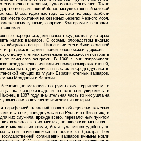
их собственного желания, куда большее значение. Точно
удар по венграм, новый более могущественный кочевой
остока. В шестидесятые годы 11 века половцы разбили
свои места обитания на северных берегах Черного моря.
роложенному гуннами, аварами, болгарами и венграми.
ственникам.
ренные народы создали новые государства, у которых
вить натиск варваров. С особым злорадством видимо
их обидчиков венгры. Паннонские степи были желанной
ки и рыцарская армия новой европейской державы –
новую волну степных кочевников возможности повторить
и от печенегов венграми. В 1068 г. они попробовали
увека назад успешно изгнали из причерноморских степей,
ивилизации отодвинулись на восток, и Среднедунайская
становкой идущих из глубин Евразии степных варваров.
 землям Молдавии и Валахии.
 беспомощно метались по румынским территориям, с
овцы, на северо-западе и на юге они упирались в
 Наконец в 1087 году значительная часть из них ушла на
и упоминания о печенегах исчезают из истории.
я периферией владений нового объединения кочевых
вали в степях, наводя ужас и на Русь и на Византию, в
 для них служила, прежде всего, перевалочным пунктом
з них кочевала в этих местах, но наверняка меньшая –
кие и молдавские земли, были куда менее удобны для
ытые степи, начинавшиеся на восток от Днестра. Под
 государственной организации варваров румыны могли
исимостью. К 11 веку относятся первые исторические