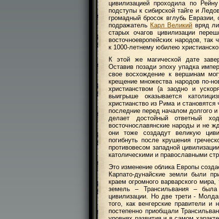
цивилизацией проходила по Рейну
подступы к сибирской тайге и Ледо
громадный бросок вглубь Евразии,
подражатель
Карл Великий
вряд ли
старых очагов цивилизации переш
восточноевропейских народов, так 
к 1000-летнему юбилею христианско
К этой же магической дате заве
Оставив позади эпоху упадка импер
свое восхождение к вершинам мог
крещение множества народов по-н
христианством (а заодно и уско
выигрыше оказывается католиц
христианство из Рима и становятся
последние перед началом долгого и
делает достойный ответный хо
восточнославянские народы и не ж
они тоже создадут великую циви
погибнуть после крушения гречес
противовесом западной цивилизации
католическими и православными стр
Это изменение облика Европы созда
Карпато-дунайские земли были пр
краем огромного варварского мира,
земель – Трансильвания – была
цивилизации. Но две трети - Молда
того, как венгерские правители и 
постепенно приобщали Трансильван
уровнях развития и в самом характ