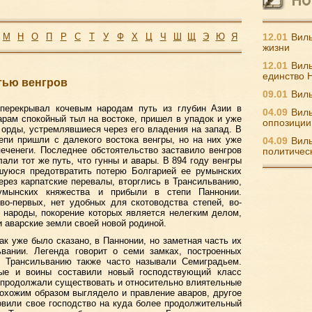
М
Н
О
П
Р
С
Т
У
Ф
Х
Ц
Ч
Ш
Щ
Э
Ю
Я
12.01
Виль
жизни
12.01
Виль
единство 
тью венгров
09.01
Виль
е перекрывал кочевым народам путь из глубин Азии в
04.09
Виль
арам спокойный тыл на востоке, пришел в упадок и уже
оппозиции
орды, устремлявшиеся через его владения на запад. В
епи пришли с далекого востока венгры, но на них уже
04.09
Виль
еченеги. Последнее обстоятельство заставило венгров
политичес
али тот же путь, что гунны и авары. В 894 году венгры
шуюся предотвратить потерю Болгарией ее румынских
через карпатские перевалы, вторглись в Трансильванию,
румынских княжества и прибыли в степи Паннонии.
во-первых, нет удобных для скотоводства степей, во-
 народы, покорение которых является нелегким делом,
и аварские земли своей новой родиной.
ак уже было сказано, в Паннонии, но заметная часть их
вании. Легенда говорит о семи замках, построенных
го Трансильванию также часто называли Семиградьем.
ные и воины составили новый господствующий класс
м продолжали существовать и относительно влиятельные
охожим образом выглядело и правление аваров, другое
овили свое господство на куда более продолжительный