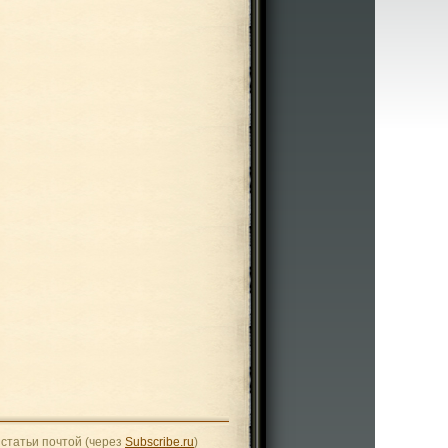
статьи почтой (через
Subscribe.ru
)