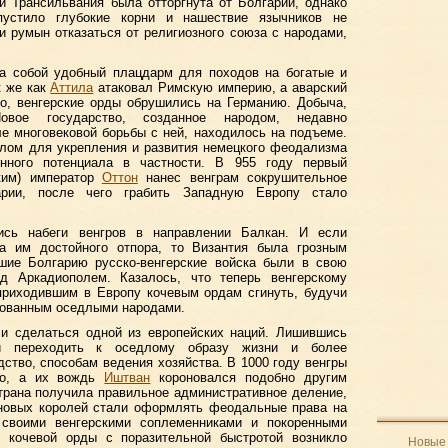
и Трансильвания была отторгнута от Болгарии, однако
пустило глубокие корни и нашествие язычников не
и румын отказаться от религиозного союза с народами,
ла собой удобный плацдарм для походов на богатые и
к же как
Аттила
атаковал Римскую империю, а аварский
во, венгерские орды обрушились на Германию. Добыча,
Новое государство, созданное народом, недавно
е многовековой борьбы с ней, находилось на подъеме.
лом для укрепления и развития немецкого феодализма
нного потенциала в частности. В 955 году первый
ким) император
Оттон
нанес венграм сокрушительное
ии, после чего грабить Западную Европу стало
ись набеги венгров в направлении Балкан. И если
а им достойного отпора, то Византия была грозным
вшие Болгарию русско-венгерские войска были в свою
д Аркадиополем. Казалось, что теперь венгерскому
приходившим в Европу кочевым ордам сгинуть, будучи
рованным оседлыми народами.
ли сделаться одной из европейских наций. Лишившись
ли переходить к оседлому образу жизни и более
дство, способам ведения хозяйства. В 1000 году венгры
тво, а их вождь
Иштван
короновался подобно другим
трана получила правильное административное деление,
 новых королей стали оформлять феодальные права на
своими венгерскими соплеменниками и покоренными
 кочевой орды с поразительной быстротой возникло
Новые 