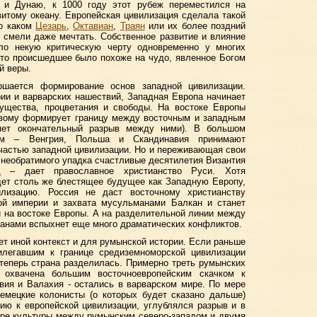
 и Дунаю, к 1000 году этот рубеж переместился на
витому океану. Европейская цивилизация сделала такой
 о каком
Цезарь
,
Октавиан
,
Траян
или их более поздний
 смели даже мечтать. Собственное развитие и влияние
ло некую критическую черту одновременно у многих
что происшедшее было похоже на чудо, явленное Богом
й веры.
ршается формирование основ западной цивилизации.
ии и варварских нашествий, Западная Европа начинает
ущества, процветания и свободы. На востоке Европы
овому формирует границу между восточным и западным
ряет окончательный разрыв между ними). В большом
изм – Венгрия, Польша и Скандинавия принимают
 частью западной цивилизации. Но и переживающая свои
 необратимого упадка счастливые десятилетия Византия
д – дает православное христианство Руси. Хотя
дет столь же блестящее будущее как Западную Европу,
лизацию. Россия не даст восточному христианству
кой империи и захвата мусульманами Балкан и станет
 на востоке Европы. А на разделительной линии между
анами вспыхнет еще много драматических конфликтов.
ет иной контекст и для румынской истории. Если раньше
илегавшим к границе средиземноморской цивилизации
 теперь страна разделилась. Примерно треть румынских
 охвачена большим восточноевропейским скачком к
вия и Валахия - остались в варварском мире. По мере
немецкие колонисты (о которых будет сказано дальше)
ию к европейской цивилизации, углублялся разрыв и в
ере культуры между румынским северо-западом и двумя