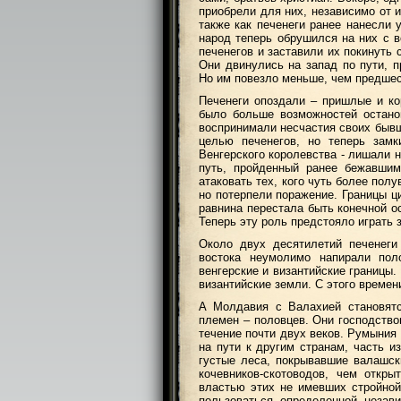
приобрели для них, независимо от 
также как печенеги ранее нанесли 
народ теперь обрушился на них с в
печенегов и заставили их покинуть 
Они двинулись на запад по пути, п
Но им повезло меньше, чем предше
Печенеги опоздали – пришлые и ко
было больше возможностей остано
воспринимали несчастия своих бывш
целью печенегов, но теперь зам
Венгерского королевства - лишали 
путь, пройденный ранее бежавшим
атаковать тех, кого чуть более пол
но потерпели поражение. Границы ц
равнина перестала быть конечной о
Теперь эту роль предстояло играть
Около двух десятилетий печенеги
востока неумолимо напирали пол
венгерские и византийские границы.
византийские земли. С этого времен
А Молдавия с Валахией становятс
племен – половцев. Они господство
течение почти двух веков. Румыния
на пути к другим странам, часть и
густые леса, покрывавшие валашс
кочевников-скотоводов, чем откр
властью этих не имевших стройной
пользоваться определенной незав