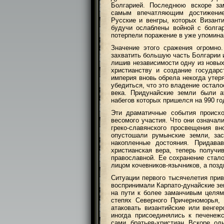
Болгарией. Последнюю вскоре за
самым впечатляющим достижение
Русские и венгры, которых Византи
будучи ослаблены войной с болгар
потерпели поражение в уже упомина
Значение этого сражения огромно
захватить большую часть Болгарии и
лишив независимости одну из новых
христианству и создание государс
империя вновь обрела некогда утер
убедиться, что это владение остал
века. Придунайские земли были а
набегов которых пришелся на 990 го
Эти драматичные события происхо
весомого участия. Что они означал
греко-славянского просвещения в
опустошали румынские земли, зас
накопленные достояния. Придав
христианская вера, теперь получи
православной. Ее сохранение стал
лицом кочевников-язычников, а поз
Ситуации первого тысячелетия при
воспринимали Карпато-дунайские зе
на пути к более заманчивым целям
степях Северного Причерноморья,
атаковать византийские или венге
иногда присоединялись к печенеж
сами, братьев-христиан. Вскоре, о