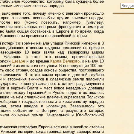
стабильное королевство, которому была суждена более
мерным империям степных народов.
 выяснение того, почему именно с венграми произошло
торое оказались неспособны другие кочевые народы,
осле них (можно поверить, например, Гумилеву,
лиянии захваченных венграми французских и немецких
но была общая обстановка в Европе в то время, когда
еобыкновенным временем в европейской истории.
 потери со времен начала упадка Римской империи в 3
находившаяся в весьма трудном положении по причине
 завершению 10 века взяла над варварским миром
. Началось с того, что немцы, противостоявшие
 эпохи
Цезаря
и до времен
Карла Великого
, к началу 10
ажений и извлекли из них уроки. В последующие 100 лет
ть свою страну, создав основы общества, построившего
вилизацию. В то же самое время в далекой глубине
ли и вторжения викингов в славянские земли положили
ударства, к концу названного столетия раздвинувшего
Оки и верхней Волги – мест вовсе неведомых древним
анство между Германией и Русью недолго оставалось
ившие на нем славянские племена образовали Польское
иобщение к государственности и христианству народов
чан, затем шведов и норвежцев. Завершилось это
тными событиями в Венгрии, в результате которых
учили обширные земли Центральной и Юго-Восточной
итическая география Европы все еще в какой-то степени
Римской империи, когда граница между варварством и