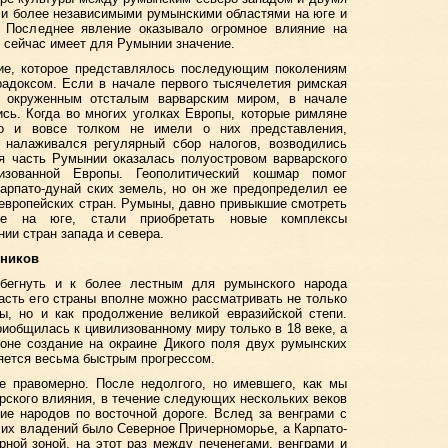
ы и более независимыми румынскими областями на юге и
 Последнее явление оказывало огромное влияние на
и сейчас имеет для Румынии значение.
ние, которое представлялось последующим поколениям
адоксом. Если в начале первого тысячелетия римская
, окруженным отсталым варварским миром, в начале
сь. Когда во многих уголках Европы, которые римляне
то и вовсе толком не имели о них представления,
, налаживался регулярный сбор налогов, возводились
ая часть Румынии оказалась полуостровом варварского
зованной Европы. Геополитический кошмар помог
арпато-дунай ских земель, но он же предопределил ее
 европейских стран. Румыны, давно привыкшие смотреть
е на юге, стали приобретать новые комплексы
нии стран запада и севера.
вников
бегнуть и к более лестным для румынского народа
сть его страны вполне можно рассматривать не только
ы, но и как продолжение великой евразийской степи.
риобщилась к цивилизованному миру только в 18 веке, а
фоне создание на окраине Дикого поля двух румынских
ляется весьма быстрым прогрессом.
е правомерно. После недолгого, но имевшего, как мы
рского влияния, в течение следующих нескольких веков
е народов по восточной дороге. Вслед за венграми с
 их владений было Северное Причерноморье, а Карпато-
ной зоной, на этот раз между печенегами, венграми и