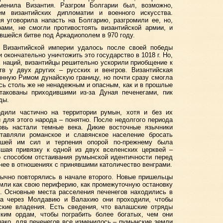
менила Византия. Разгром Болгарии был, возможно,
м византийских дипломатии и военного искусства.
я уговорила напасть на Болгарию, разгромили ее, но,
ами, не смогли противостоять византийской армии, и
вшейся битве под Аркадиополем в 970 году.
. Византийской империи удалось после своей победы
 окончательно уничтожить это государство в 1018 г. Но,
 наций, византийцы решительно ускорили приобщение к
тв у двух других – русских и венгров. Византийская
янную Римом дунайскую границу, но почти сразу смогла
ось столь же не ненадежным и опасным, как и в прошлые
такованы приходившими из-за Дуная печенегами, пик
ды.
дили частично на территории румын, хотя и без их
и для этого народа – понятно. После недолгого периода
новь настали темные века. Дикие восточные язычники
тавляли романское и славянское население бросать
авшей им сил и терпения опорой по-прежнему была
вшая привязку к одной из двух вселенских церквей –
о способом отстаивания румынской идентичности перед
днее в отношениях с принявшими католичество венграми.
вычно повторялись в начале второго. Новые пришельцы
мли как свою периферию, как промежуточную остановку
. Основные места расселения печенегов находились в
 а через Молдавию и Валахию они проходили, чтобы
рские владения. Есть сведения, что валашские отряды
ским ордам, чтобы пограбить более богатых, чем они
днако, для печенегов все изменилось – румынские земли