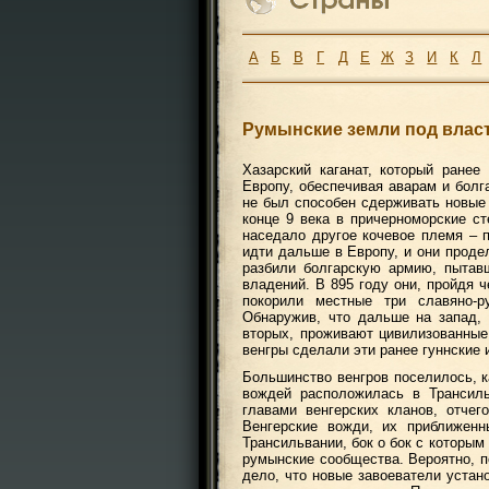
А
Б
В
Г
Д
Е
Ж
З
И
К
Л
Румынские земли под влас
Хазарский каганат, который ране
Европу, обеспечивая аварам и болг
не был способен сдерживать новые 
конце 9 века в причерноморские ст
наседало другое кочевое племя – п
идти дальше в Европу, и они продел
разбили болгарскую армию, пытав
владений. В 895 году они, пройдя 
покорили местные три славяно-
Обнаружив, что дальше на запад, 
вторых, проживают цивилизованные
венгры сделали эти ранее гуннские 
Большинство венгров поселилось, к
вождей расположилась в Трансиль
главами венгерских кланов, отче
Венгерские вожди, их приближен
Трансильвании, бок о бок с которы
румынские сообщества. Вероятно, п
дело, что новые завоеватели устан