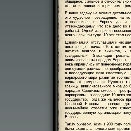
обширное, сильное и относительно 
долгая и славная история, чем эфе
В нашу задачу не входит детальное
это чудесное превращение, на ко
вторгавшиеся в Европу до и п
утверждающему, что все дело во в
рабынь). Одной из причин несомнен
венгры пришли туда. 10 век стал н
Цивилизация, отступавшая и несшая
веке и еще в начале 10 столетия 
натиска венгров и викингов, к
грандиозный, блестящий реванш
цивилизованным народам Европы с
века оправились от понесенных пор
они сумели радикально преобразова
в последующие века блестящую ци
варварского мира развитие торгов
начало формированию Русского гос
границы цивилизованного мира до 
народам Средиземноморья. Простр
варварским - в середине 10 века ж
государство. Тогда же началось пр
Северной Европы – вначале дат
необычайное столетие уже извес
государственную организацию пол
Европы.
Таким образом, если в 900 году пол
была сходна с положением времен 