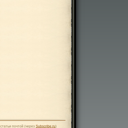
статьи почтой (через
Subscribe.ru
)