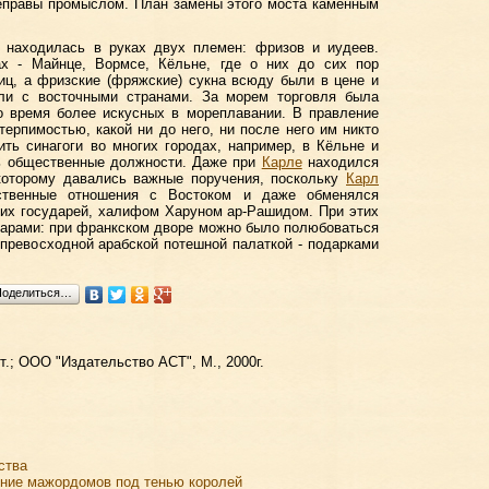
еправы промыслом. План замены этого моста каменным
м находилась в руках двух племен: фризов и иудеев.
х - Майнце, Вормсе, Кёльне, где о них до сих пор
иц, а фризские (фряжские) сукна всюду были в цене и
ли с восточными странами. За морем торговля была
то время более искусных в мореплавании. В правление
ерпимостью, какой ни до него, ни после него им никто
ть синагоги во многих городах, например, в Кёльне и
ь общественные должности. Даже при
Карле
находился
которому давались важные поручения, поскольку
Карл
ственные отношения с Востоком и даже обменялся
ких государей, халифом Харуном ар-Рашидом. При этих
дарами: при франкском дворе можно было полюбоваться
превосходной арабской потешной палаткой - подарками
Поделиться…
т.; ООО "Издательство АСТ", М., 2000г.
ства
ение мажордомов под тенью королей