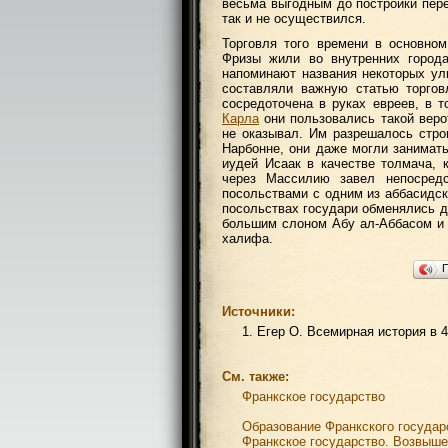
весьма выгодным до постройки пер
так и не осуществился.
Торговля того времени в основно
Фризы жили во внутренних города
напоминают названия некоторых ул
составляли важную статью торгов
сосредоточена в руках евреев, в 
Карла
они пользовались такой верот
не оказывал. Им разрешалось строи
Нарбонне, они даже могли занимат
иудей Исаак в качестве толмача, 
через Массилию завел непосред
посольствами с одним из аббасидс
посольствах государи обменялись 
большим слоном Абу ал-Аббасом и 
халифа.
Источники:
1. Егер О. Всемирная история в 4
См. также:
Франкское государство
Образование Франкского государ
Франкское государство. Возвыш