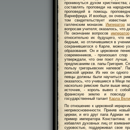
проникнуться духом христианства; 
составлять проповеди на народном
проповедей в помощь проповедн
Варнефрида. И вообще, он очень бл
том свидетельствует известная 
галленским монахом.
Император
за
вопросам учителя; оказалось, что д
По окончании вопросов
император
относительно их будущего, что н
бедным, но отличившимся в учении,
сохранившегося о Карле, можно уз
образования. Он и церковное пение
современников, - произошел спор
утверждали, что они поют лучше,
предписаниям св. папы Григория. С
пользу григорьевских напевов". 
римской церкви. Из них он одного
певцы должны были научиться рим
оказалось, что учившиеся в Меце п
насколько римские были выше мецск
источник, - король вывез с собо
франкскую землю и повсюду ра
государственный талант
Карла Вели
По отношению к церковной иерарх
неприкосновенности. Приняв новый
церкви, и его друг папа Адриан не
пример императора Константина: 
избавлял духовных лиц от взимания
суровостью, поддерживал свое пр