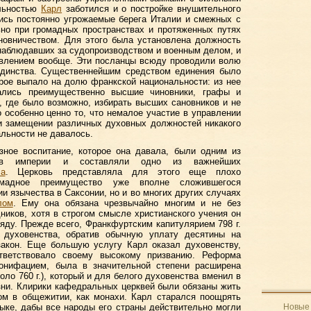
ельностью
Карл
заботился и о постройке внушительного
ись постоянно угрожаемые берега Италии и смежных с
ьно при громадных пространствах и протяженных путях
новничеством. Для этого была установлена должность
, наблюдавших за судопроизводством и военным делом, и
правлением вообще. Эти посланцы всюду проводили волю
 единства. Существеннейшим средством единения было
рое выпало на долю франкской национальности: из нее
рались преимущественно высшие чиновники, графы и
 где было возможно, избирать высших сановников и не
 особенно ценно то, что немалое участие в управлении
и замещении различных духовных должностей никакого
льности не давалось.
зное воспитание, которое она давала, были одним из
в империи и составляли одно из важнейших
ла
. Церковь представляла для этого еще плохо
ромадное преимущество уже вполне сложившегося
ии язычества в Саксонии, но и во многих других случаях
лом
. Ему она обязана чрезвычайно многим и не без
дников, хотя в строгом смысле христианского учения он
ряду. Прежде всего, Франкфуртским капитулярием 798 г.
 духовенства, обратив обычную уплату десятины на
закон. Еще большую услугу Карл оказал духовенству,
тветствовало своему высокому призванию. Реформа
онифацием, была в значительной степени расширена
ло 760 г.), который и для белого духовенства вменил в
зни. Клирики кафедральных церквей были обязаны жить
ом в общежитии, как монахи. Карл старался поощрять
ыке, дабы все народы его страны действительно могли
Новые 