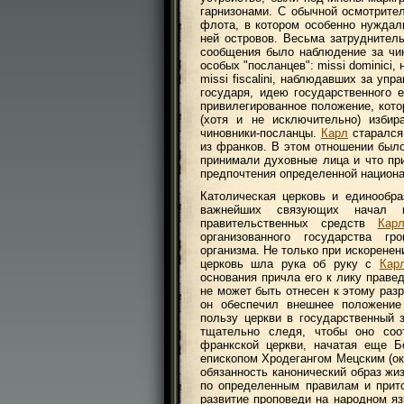
гарнизонами. С обычной осмотрит
флота, в котором особенно нуждал
ней островов. Весьма затруднител
сообщения было наблюдение за чи
особых "посланцев": missi dominici
missi fiscalini, наблюдавших за у
государя, идею государственного
привилегированное положение, кото
(хотя и не исключительно) изби
чиновники-посланцы.
Карл
старался,
из франков. В этом отношении было
принимали духовные лица и что пр
предпочтения определенной национа
Католическая церковь и единообра
важнейших связующих начал 
правительственных средств
Кар
организованного государства г
организма. Не только при искоренен
церковь шла рука об руку с
Кар
основания причла его к лику праве
не может быть отнесен к этому раз
он обеспечил внешнее положение
пользу церкви в государственный 
тщательно следя, чтобы оно соо
франкской церкви, начатая еще Б
епископом Хродегангом Мецским (око
обязанность канонический образ жи
по определенным правилам и прит
развитие проповеди на народном яз