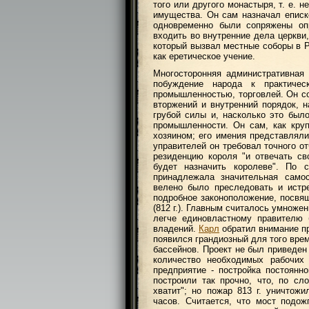
того или другого монастыря, т. е. 
имущества. Он сам назначал еписк
одновременно были сопряжены оп
входить во внутренние дела церкви,
который вызвал местные соборы в Ре
как еретическое учение.
Многосторонняя административная
побуждение народа к практичес
промышленностью, торговлей. Он со
вторжений и внутренний порядок, 
грубой силы и, насколько это был
промышленности. Он сам, как кру
хозяином; его имения представляли
управителей он требовал точного о
резиденцию короля "и отвечать св
будет назначить королеве". По 
принадлежала значительная самос
велено было преследовать и истр
подробное законоположение, посвяще
(812 г.). Главным считалось умноже
легче единовластному правителю 
владений.
Карл
обратил внимание пр
появился грандиозный для того вре
бассейнов. Проект не был приведен
количество необходимых рабочих 
предприятие - постройка постоянн
построили так прочно, что, по сл
хватит"; но пожар 813 г. уничтожи
часов. Считается, что мост подож