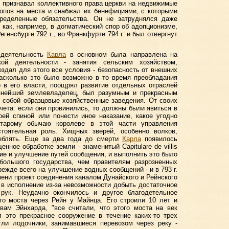
не признавал коллективного права церкви на недвижимые
опов на места и снабжал их бенефициями, с которыми
ределенные обязательства. Он не затруднялся даже
 как, например, в догматический спор об адопционизме,
генсбурге 792 г., во Франкфурте 794 г. и был отвергнут
 деятельность
Карла
в основном была направлена на
кой деятельности - занятия сельским хозяйством,
здал для этого все условия - безопасность от внешних
насколько это было возможно в то время преобладания
о в его власти, поощрял развитие отдельных отраслей
пнейший землевладелец, был разумным и прекрасным
 собой образцовые хозяйственные заведения. От своих
тчета: если они провинились, то должны были явиться в
оей спиной или понести иное наказание, какое угодно
старому обычаю королеве в этой части управления
тоятельная роль. Хищных зверей, особенно волков,
еблять. Еще за два года до смерти
Карла
появилось
нное обработке земли - знаменитый Capitulare de villis
ние и улучшение путей сообщения, и выполнить это было
большого государства, чем правителям разрозненных
ежде всего на улучшение водных сообщений - и в 793 г.
мени проект соединения каналом Дунайского и Рейнского
 в исполнение из-за невозможности добыть достаточное
рук. Неудачно окончилось и другое благодетельное
ого моста через Рейн у Майнца. Его строили 10 лет и
овам Эйнхарда, "все считали, что этого моста на век
л это прекрасное сооружение в течение каких-то трех
гли лодочники, занимавшиеся перевозом через реку -