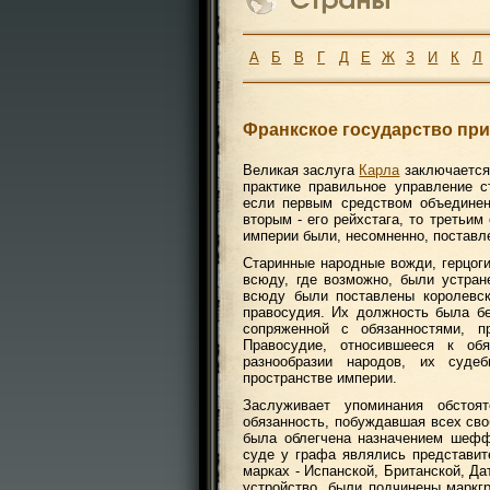
А
Б
В
Г
Д
Е
Ж
З
И
К
Л
Франкское государство пр
Великая заслуга
Карла
заключается 
практике правильное управление с
если первым средством объединен
вторым - его рейхстага, то третьи
империи были, несомненно, поставл
Старинные народные вожди, герцоги 
всюду, где возможно, были устран
всюду были поставлены королевск
правосудия. Их должность была бе
сопряженной с обязанностями, 
Правосудие, относившееся к об
разнообразии народов, их суде
пространстве империи.
Заслуживает упоминания обстоя
обязанность, побуждавшая всех св
была облегчена назначением шефф
суде у графа являлись представит
марках - Испанской, Британской, Да
устройство, были подчинены марк