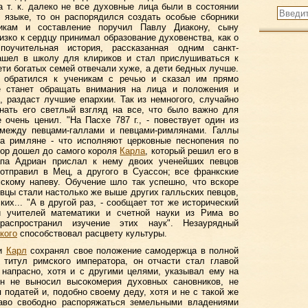
а т. к. далеко не все духовные лица были в состоянии
 языке, то он распорядился создать особые сборники
икам и составление поручил Павлу Диакону, сыну
изко к сердцу принимал образование духовенства, как о
поучительная история, рассказанная одним санкт-
шел в школу для клириков и стал прислушиваться к
ети богатых семей отвечали хуже, а дети бедных лучше.
обратился к ученикам с речью и сказал им прямо
е станет обращать внимания на лица и положения и
 раздаст лучшие епархии. Так из немногого, случайно
нать его светлый взгляд на все, что было важно для
 очень ценил. "На Пасхе 787 г., - повествует один из
 между певцами-галлами и певцами-римлянами. Галлы
 а римляне - что исполняют церковные песнопения по
пор дошел до самого короля
Карла
, который решил его в
Папа Адриан прислал к нему двоих ученейших певцов
 отправил в Мец, а другого в Суассон; все франкские
скому напеву. Обучение шло так успешно, что вскоре
евцы стали настолько же выше других галльских певцов,
их... "А в другой раз, - сообщает тот же исторический
й учителей математики и счетной науки из Рима во
спространил изучение этих наук". Незаурядный
кого
способствовал расцвету культуры.
ии
Карл
сохранял свое положение самодержца в полной
 титул римского императора, он отчасти стал главой
 напрасно, хотя и с другими целями, указывал ему на
он не выносил высокомерия духовных сановников, не
 податей и, подобно своему деду, хотя и не с такой же
аво свободно распоряжаться земельными владениями