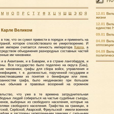
М
Н
О
П
Р
С
Т
У
Ф
Х
Ц
Ч
Ш
Щ
Э
Ю
Я
12.01
Виль
жизни
12.01
Виль
единство 
и Карле Великом
09.01
Виль
в том, что он сумел привести в порядок и применить на
04.09
Виль
траной, которое способствовало ее умиротворению. И
оппозиции
ия империи считается личность императора
Карла
, а
м средством объединения разнородных составных частей
04.09
Виль
енные им чиновники.
политичес
и в Аквитании, и в Баварии, и в стране лангобардов, и
ены. Все государство было поделено на округа (Gau),
ие чиновники, графы для сбора войск, управления и
нефицием, т. е. должностью, порученной государем и
проистекавшими из понятия о бенефиции или лене.
язанностям графа, было неодинаково при большом
бных обычаев и правовых воззрений на огромном
тельство, что уже в те времена затруднительная
ободных людей собираться на частые судебные съезды,
енов, выборных из свободного населения, которые на
елями свободного населения. Графства на границах, в
тской, Сербской, Аварской, Фриульской - имели военное
графам и застроены укрепленными замками с сильными