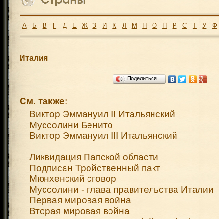
А
Б
В
Г
Д
Е
Ж
З
И
К
Л
М
Н
О
П
Р
С
Т
У
Ф
Италия
Поделиться…
См. также:
Виктор Эммануил II Итальянский
Муссолини Бенито
Виктор Эммануил III Итальянский
Ликвидация Папской области
Подписан Тройственный пакт
Мюнхенский сговор
Муссолини - глава правительства Италии
Первая мировая война
Вторая мировая война