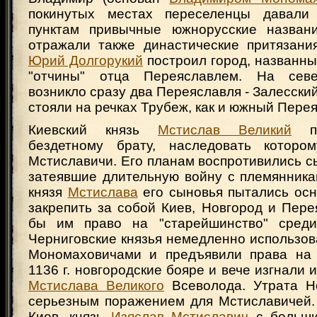
покинутых местах переселенцы давал
пунктам привычные южнорусские названи
отражали также династические притязания
Юрий Долгорукий
построил город, названны
"отчины" отца Переяславлем. На севе
возникло сразу два Переяславля - Залесский
стояли на речках Трубеж, как и южный Пере
Киевский князь
Мстислав Великий
пе
бездетному брату, наследовать котор
Мстиславичи. Его планам воспротивились 
затеявшие длительную войну с племянника
князя
Мстислава
его сыновья пытались осн
закрепить за собой Киев, Новгород и Пере
бы им право на "старейшинство" среди 
Черниговские князья немедленно использо
Мономаховичами и предъявили права на 
1136 г. новгородские бояре и вече изгнали 
Мстислава Великого
Всеволода. Утрата Н
серьезным поражением для Мстиславичей. 
Киев, князь
Изяслав Мстиславич
с больши