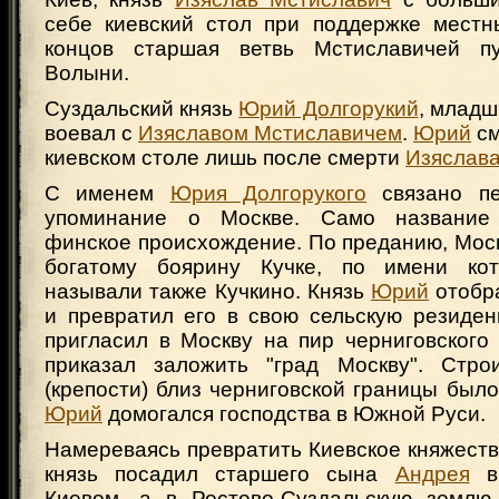
себе киевский стол при поддержке местн
концов старшая ветвь Мстиславичей п
Волыни.
Суздальский князь
Юрий Долгорукий
, млад
воевал с
Изяславом Мстиславичем
.
Юрий
см
киевском столе лишь после смерти
Изяслав
С именем
Юрия Долгорукого
связано пе
упоминание о Москве. Само название
финское происхождение. По преданию, Мос
богатому боярину Кучке, по имени кот
называли также Кучкино. Князь
Юрий
отобра
и превратил его в свою сельскую резиден
пригласил в Москву на пир черниговского к
приказал заложить "град Москву". Строи
(крепости) близ черниговской границы было
Юрий
домогался господства в Южной Руси.
Намереваясь превратить Киевское княжество
князь посадил старшего сына
Андрея
в 
Киевом, а в Ростово-Суздальскую землю