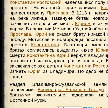
Константин Ростовский
, надеявшийся полу
престол. Напуганный притязаниями
Ко
принял сторону
Ярослава
. В 1216 г. непри
на реке Липице. Накануне битвы новгор
заключить отдельный мир с
Юрием
и их у
даром. В сражении Мстислав Удалой обратил
Ярослава
.
Юрий
не оказал брату никакой
победу, Мстислав и новгородцы посадили
престол
Константина
. Благодаря вмешат
братья согласились выделить князю
Юри
смерти
Константина
Юрий
вернул владимир
авторитет был подорван раз и навсегда. 
заключил союз с детьми
Константина Ростов
изгнать
Юрия
из Владимира. Но дело не 
конца.
Раздел Владимиро-Суздальской зем
сыновьями
Всеволода Большое Гнездо
и
братьями окончательно подорвали мог
Восточной Руси.