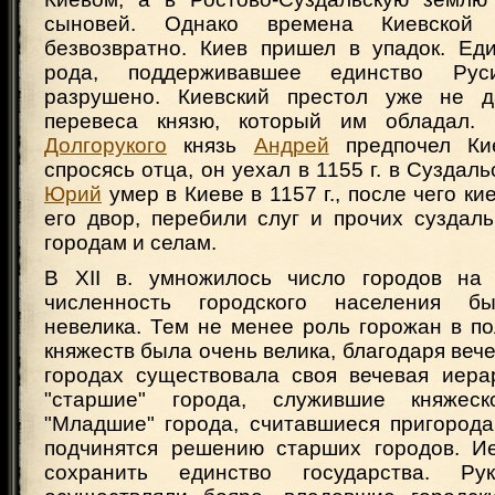
сыновей. Однако времена Киевской
безвозвратно. Киев пришел в упадок. Еди
рода, поддерживавшее единство Ру
разрушено. Киевский престол уже не 
перевеса князю, который им обладал.
Долгорукого
князь
Андрей
предпочел Ки
спросясь отца, он уехал в 1155 г. в Суздал
Юрий
умер в Киеве в 1157 г., после чего к
его двор, перебили слуг и прочих суздал
городам и селам.
В XII в. умножилось число городов на
численность городского населения б
невелика. Тем не менее роль горожан в п
княжеств была очень велика, благодаря веч
городах существовала своя вечевая иера
"старшие" города, служившие княжеск
"Младшие" города, считавшиеся пригород
подчинятся решению старших городов. И
сохранить единство государства. Ру