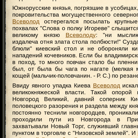
Южнорусские князья, погрязшие в усобицах
покровительства могущественного северно
Всеволод
остерегался посылать крупны
похвалах "Слова о полку Игореве" слышитс
великому князю
Всеволоду
: "ни мысли
издалеча отня злата стола полбюсти!" Сузда
блюли" киевский стол и не обороняли ки
нападений кочевников. Если бы владимирск
в поход, то много повчан стало бы пленн
был, от была бы чага по нагате (мелкая мо
кощей (мальчик-половчанин. - Р. С.) по резане
Ввиду явного упадка Киева
Всеволод
искал
великокняжеской власти. Такой опорой 
Новгород Великий, давний соперник Ки
половецкого разорения и раздела между кн
постоянно теснили новгородцев, проникали
проходили пути из Новгорода в При
захватывали Новый Торг, служивший глав
пунктом в торговле с "Низовской землей". И