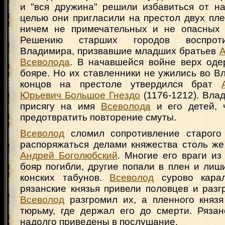
и "вся дружина" решили избавиться от на
целью они пригласили на престол двух пл
ничем не примечательных и не опасных 
Решению старших городов воспроти
Владимира, призвавшие младших братьев
А
Всеволода
. В начавшейся войне верх оде
бояре. Но их ставленники не ужились во В
концов на престоле утвердился брат
Юрьевич Большое Гнездо
(1176-1212). Вла
присягу на имя
Всеволода
и его детей, 
предотвратить повторение смуты.
Всеволод
сломил сопротивление старого 
распоряжаться делами княжества столь же
Андрей Боголюбский
. Многие его враги из
бояр погибли, другие попали в плен и лиш
конских табунов.
Всеволод
сурово карал
рязанские князья привели половцев и раз
Всеволод
разгромил их, а пленного князя
тюрьму, где держал его до смерти. Рязан
надолго приведены в послушание.