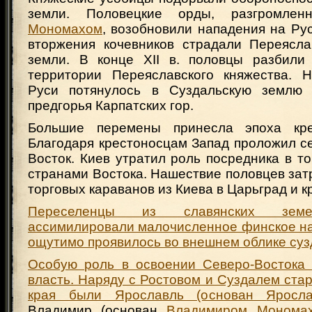
земли. Половецкие орды, разгромле
Мономахом
, возобновили нападения на Рус
вторжения кочевников страдали Переясла
земли. В конце XII в. половцы разбили
территории Переяславского княжества. 
Руси потянулось в Суздальскую землю
предгорья Карпатских гор.
Большие перемены принесла эпоха кре
Благодаря крестоносцам Запад проложил с
Восток. Киев утратил роль посредника в т
странами Востока. Нашествие половцев за
торговых караванов из Киева в Царьград и к
Переселенцы из славянских земе
ассимилировали малочисленное финское на
ощутимо проявилось во внешнем облике суз
Особую роль в освоении Северо-Востока 
власть. Наряду с Ростовом и Суздалем ст
края были Ярославль (основан
Яросл
Владимир (основан
Владимиром Монома