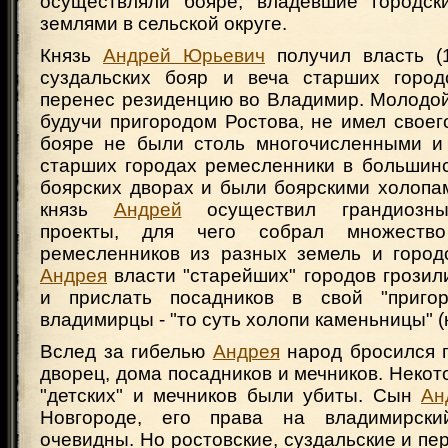
осуществляли бояре, владевшие городск
землями в сельской округе.
Князь
Андрей Юрьевич
получил власть (1
суздальских бояр и веча старших город
перенес резиденцию во Владимир. Молодой
будучи пригородом Ростова, не имел своег
бояре не были столь многочисленными и
старших городах ремесленники в большинс
боярских дворах и были боярскими холопа
князь
Андрей
осуществил грандиозны
проекты, для чего собрал множеств
ремесленников из разных земель и город
Андрея
власти "старейших" городов грозил
и прислать посадников в свой "пригор
владимирцы - "то суть холопи каменьницы" 
Вслед за гибелью
Андрея
народ бросился г
дворец, дома посадников и мечников. Некот
"детских" и мечников были убиты. Сын
Ан
Новгороде, его права на владимирск
очевидны. Но ростовские, суздальские и пе