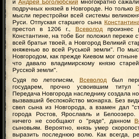
и
Андрей Боголюбский
многократно сажали
подручных князей в Новгороде. Но только
В
мысли перестройки всей системы великокн
Руси. Отпуская старшего сына
Константин
престол в 1206 г.,
Всеволод
произнес р
Константине, на тобе Бог положил переже 
всей братьи твоей, а Новгород Великий ст
княженью во всей Руськой земли". По мыс
Новгородом, как прежде Киевом мог отныне
что давало владимирскому князю старей
Русской земли".
Судя по летописям,
Всеволод
был перв
государем, прочно усвоившим титул "в
Передача Новгорода наследнику создала но
вызвавший беспокойство монарха. Без вид
свел сына из Новгорода, а взамен дал "с
города Ростов, Ярославль и Белоозеро.
ничего не сообщают о "ряде", данном
В
сыновьям. Вероятно, князь умер скоропос
выразить последнюю волю. Как всегда, 