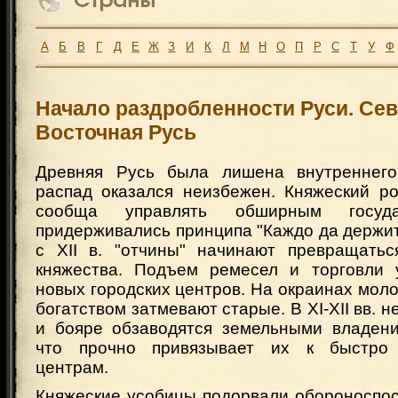
А
Б
В
Г
Д
Е
Ж
З
И
К
Л
М
Н
О
П
Р
С
Т
У
Ф
Начало раздробленности Руси. Сев
Восточная Русь
Древняя Русь была лишена внутреннего
распад оказался неизбежен. Княжеский р
сообща управлять обширным госуда
придерживались принципа "Каждо да держит
с XII в. "отчины" начинают превращать
княжества. Подъем ремесел и торговли 
новых городских центров. На окраинах мол
богатством затмевают старые. В XI-XII вв. не
и бояре обзаводятся земельными владени
что прочно привязывает их к быстро
центрам.
Княжеские усобицы подорвали обороноспос