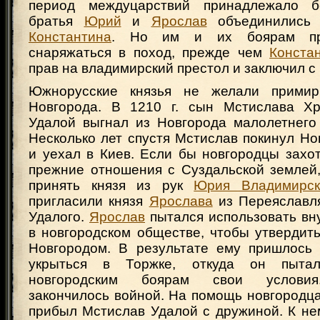
период междуцарствий принадлежало 
братья
Юрий
и
Ярослав
объединились 
Константина
. Но им и их боярам пр
снаряжаться в поход, прежде чем
Конста
прав на владимирский престол и заключил с 
Южнорусские князья не желали примир
Новгорода. В 1210 г. сын Мстислава Хр
Удалой выгнал из Новгорода малолетнег
Несколько лет спустя Мстислав покинул Н
и уехал в Киев. Если бы новгородцы захо
прежние отношения с Суздальской землей
принять князя из рук
Юрия Владимирск
пригласили князя
Ярослава
из Переяславля
Удалого.
Ярослав
пытался использовать вн
в новгородском обществе, чтобы утвердит
Новгородом. В результате ему пришлось 
укрыться в Торжке, откуда он пытал
новгородским боярам свои условия
закончилось войной. На помощь новгородц
прибыл Мстислав Удалой с дружиной. К не