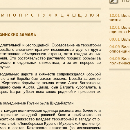
М
Н
О
П
Р
С
Т
У
Ф
Х
Ц
Ч
Ш
Щ
Э
Ю
Я
12.01
Виль
жизни
12.01
Виль
единство 
зинских земель
09.01
Виль
 длительной и беспощадной. Образование на территории
04.09
Виль
борьбы с внешними врагами независимых друг от друга
оппозиции
пятствовало объединению страны, хотя каждая из них
ния. Это обстоятельство растянуло процесс борьбы за
04.09
Виль
начале в отдельных княжествах, а затем перерос во
политичес
рузию.
феодальных царств и княжеств сопровождался борьбой
лью этой борьбы был захват земель. Борьба за землю
 Жертвами борьбы за землю стали Ашот Багратиони,
дшего сына Ашота, Давид, сын Баграта куропалата, а
«царь Баграт убрал всех своих родичей и присвоил их
а объединение Грузии была Шида-Картли.
тв каждая политическая единица располагала более или
торически западной границей Кахети приблизительно
ахетское княжество владеет территорией к западу от р.
ительно). «Левобережье Куры от Мухранской долины (р.
ло в состав Кахетского княжества (за исключением