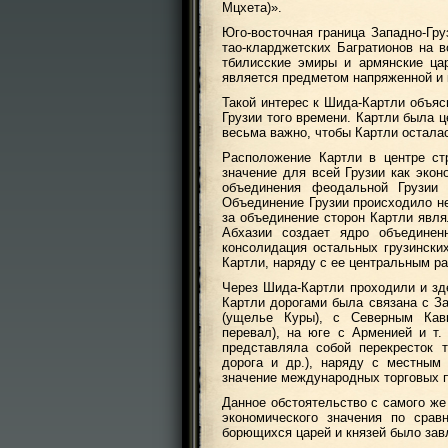
Мцхета)».
Юго-восточная граница Западно-Гру
тао-кларджетских Багратионов на 
тбилисские эмиры и армянские ца
является предметом напряженной и 
Такой интерес к Шида-Картли объяс
Грузии того времени. Картли была 
весьма важно, чтобы Картли осталас
Расположение Картли в центре ст
значение для всей Грузии как экон
объединения феодальной Грузии 
Объединение Грузии происходило не
за объединение сторон Картли явля
Абхазии создает ядро объединенн
консолидация остальных грузински
Картли, наряду с ее центральным р
Через Шида-Картли проходили и зд
Картли дорогами была связана с За
(ущелье Куры), с Северным Кавк
перевал), на юге с Арменией и т.
представляла собой перекресток 
дорога и др.), наряду с местным
значение международных торговых п
Данное обстоятельство с самого же
экономического значения по срав
борющихся царей и князей было зав