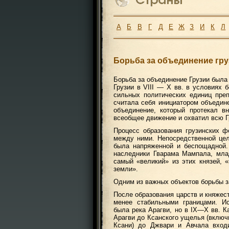
А
Б
В
Г
Д
Е
Ж
З
И
К
Л
Борьба за объединение гру
Борьба за объединение Грузии была
Грузии в VIII — X вв. в условиях 
сильных политических единиц пре
считала себя инициатором объедине
объединение, который протекал в
всеобщее движение и охватил всю Г
Процесс образования грузинских 
между ними. Непосредственной це
была напряженной и беспощадной.
наследники Гварама Мампала, мла
самый «великий» из этих князей, 
земли».
Одним из важных объектов борьбы з
После образования царств и княжес
менее стабильными границами. Ис
была река Арагви, но в IX—X вв. К
Арагви до Ксанского ущелья (включ
Ксани) до Джвари и Авчала входи