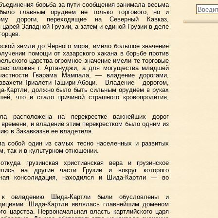
бъединения борьба за пути сообщения занимала весьма
было главным орудием не только торгового, но и
этому дороги, переходящие на Северный Кавказ,
царей Западной Грузии, а затем и единой Грузии в деле
горцев.
рской земли до Черного моря, имело большое значение
олучении помощи от хазарского хакана в борьбе против
вельского царства огромное значение имели те торговые
 расположен г. Артануджи, а для могущества младшей
 частности Гварама Мампала, — владение дорогами,
вахети-Триалети-Ташири-Абоци. Владение дорогом,
-Картли, должно было быть сильным орудием в руках
шей, что и стало причиной страшного кровопролития,
ла расположена на перекрестке важнейших дорог
о времени, и владение этим перекрестком было одним из
ию в Закавказье ее владетеля.
ла собой один из самых тесно населенных и развитых
м, так и в культурном отношении.
 откуда грузинская христианская вера и грузинское
нились на другие части Грузии и вокруг которого
вная консолидация, находился и Шида-Картли — во
 к овладению Шида-Картли были обусловлены и
дициями. Шида-Картли являлась главнейшим доменом
го царства. Первоначальная власть картлийского царя