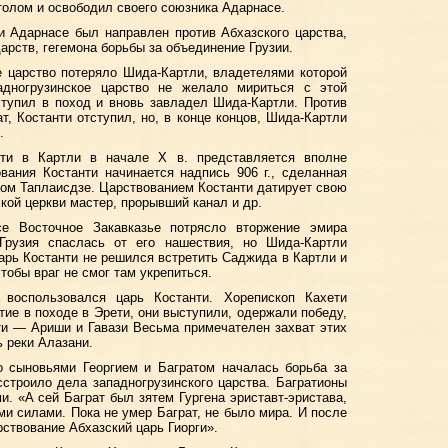
олом и освободил своего союзника Адарнасе.
и Адарнасе был направлен против Абхазского царства,
арств, гегемона борьбы за объединение Грузии.
е царство потеряло Шида-Картли, владетелями которой
дногрузинское царство не желало мириться с этой
ыступил в поход и вновь завладел Шида-Картли. Против
т, Костанти отступил, но, в конце концов, Шида-Картли
.
нти в Картли в начале X в. представляется вполне
вания Костанти начинается надпись 906 г., сделанная
ом Таплаисдзе. Царствованием Костанти датирует свою
кой церкви мастер, прорывший канал и др.
е Восточное Закавказье потрясло вторжение эмира
Грузия спаслась от его нашествия, но Шида-Картли
царь Костанти не решился встретить Саджида в Картли и
тобы враг не смог там укрепиться.
воспользовался царь Костанти. Хорепископ Кахети
тие в походе в Эрети, они выступили, одержали победу,
ти — Ариши и Гавази Весьма примечателен захват этих
ь реки Алазани.
о сыновьями Георгием и Багратом началась борьба за
сстроило дела западногрузинского царства. Багратионы
. «А сей Баграт был зятем Гургена эриставт-эристава,
ми силами. Пока не умер Баграт, не было мира. И после
ствование Абхазский царь Гиорги».