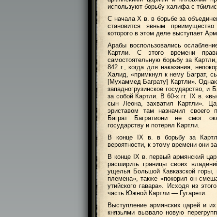
используют борьбу халифа с тбилис
С начала X в. в борьбе за объедине
становится явным преимущество 
которого в этом деле выступает Арм
Арабы воспользовались ослаблени
Картли. С этого времени прав
самостоятельную борьбу за Картли
842 г., когда для наказания, непо
Халид, «примкнул к нему Баграт, с
[Мухаммед Баграту] Картли». Однак
западногрузинское государство, и 
за собой Картли. В 60-х гг. IX в. «
сын Леона, захватил Картли». Ца
эриставом там назначил своего п
Баграт Багратиони не смог ока
государству и потерял Картли.
В конце IX в. в борьбу за Карт
вероятности, к этому времени они 
В конце IX в. первый армянский ца
расширить границы своих владени
ущелья Большой Кавказской горы, 
племена», также «покорил он смеша
утийского гавара». Исходя из это
часть Южной Картли — Гугарети.
Выступление армянских царей и их
князьями вызвало новую перегруп