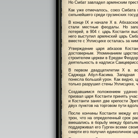
Но Смбат завладел армянским прест
Как уже отмечалось, союз Смбата 
сильнейшего среди грузинских госуд
В конце IX и начале X в. Абхазско
стали местные феодалы. Но запа
потерей, в 904 г. царь Костанти в
него выступил армянский царь Смба
вместе с Уплисцихе осталась за ним
Утверждение царя абхазов Коста
достоверным. Упоминанием царство
строителем церкви в Ередви Феодор
деятельность в надписи Самцеврисс
В первом двадцатилетии X в. вс
Саджида Абул-Касима. Западная 
понесла большой урон. Как видно, 
только разрушил стены Уплисцихе, ч
Создавшимся положением удачно 
призвал царя Костанти принять учас
и Костанти занял две крепости Эре
двух пунктов на торговом пути вдол
После кончины Костанти между ег
трон, что на определенный срок ра
вмешались в борьбу между братьями
поддерживал его Гурген всеми свои
смерти его получил единоличное цар