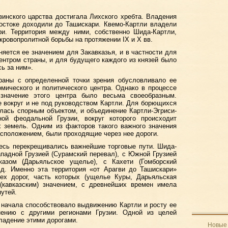
зинского царства достигала Лихского хребта. Владения
востоке доходили до Ташискари. Квемо-Картли владели
ри. Территория между ними, собственно Шида-Картли,
кровопролитной борьбы на протяжении IX и X вв.
няется ее значением для Закавказья, и в частности для
центром страны, и для будущего каждого из князей было
ь за ним».
раны с определенной точки зрения обусловливало ее
омического и политического центра. Однако в процессе
значение этого центра было весьма своеобразным.
 вокруг и не под руководством Картли. Для борющихся
лась спорным объектом, и объединение Картли-Эгриси-
ой феодальной Грузии, вокруг которого происходит
х земель. Одним из факторов такого важного значения
асположением, были проходящие через нее дороги.
есь перекрещивались важнейшие торговые пути. Шида-
падной Грузией (Сурамский перевал), с Южной Грузией
азом (Дарьяльское ущелье), с Кахети (Гомборский
 д. Именно эта территория «от Арагви до Ташискари»
тех дорог, часть которых (ущелье Куры, Дарьяльская
 (кавказским) значением, с древнейших времен имела
утей.
 начала способствовало выдвижению Картли и росту ее
нению с другими регионами Грузии. Одной из целей
ладение этими дорогами.
Новые 