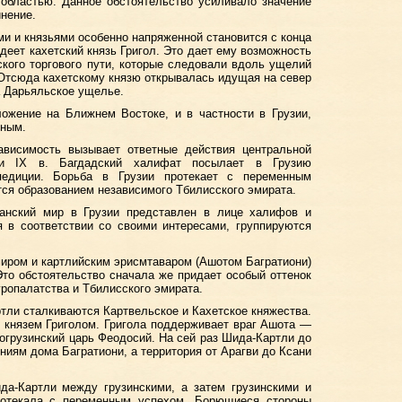
 областью. Данное обстоятельство усиливало значение
инение.
и и князьями особенно напряженной становится с конца
адеет кахетский князь Григол. Это дает ему возможность
зского торгового пути, которые следовали вдоль ущелий
. Отсюда кахетскому князю открывалась идущая на север
а Дарьяльское ущелье.
ожение на Ближнем Востоке, и в частности в Грузии,
нным.
ависимость вызывает ответные действия центральной
ии IX в. Багдадский халифат посылает в Грузию
педиции. Борьба в Грузии протекает с переменным
тся образованием независимого Тбилисского эмирата.
анский мир в Грузии представлен в лице халифов и
я в соответствии со своими интересами, группируются
иром и картлийским эрисмтаваром (Ашотом Багратиони)
то обстоятельство сначала же придает особый оттенок
ропалатства и Тбилисского эмирата.
ртли сталкиваются Картвельское и Кахетское княжества.
 князем Григолом. Григола поддерживает враг Ашота —
огрузинский царь Феодосий. На сей раз Шида-Картли до
ниям дома Багратиони, а территория от Арагви до Ксани
да-Картли между грузинскими, а затем грузинскими и
ротекала с переменным успехом. Борющиеся стороны