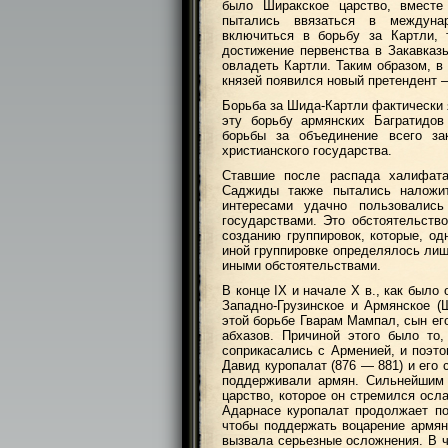
было Ширакское царство, вместе
пытались ввязаться в междунар
включиться в борьбу за Картли,
достижение первенства в Закавказ
овладеть Картли. Таким образом, в 
князей появился новый претендент 
Борьба за Шида-Картли фактически 
эту борьбу армянских Багратидов
борьбы за объединение всего зак
христианского государства.
Ставшие после распада халифата
Саджиды также пытались наложит
интересами удачно пользовалис
государствами. Это обстоятельств
созданию группировок, которые, одн
иной группировке определялось ли
иными обстоятельствами.
В конце IX и начале X в., как был
Западно-Грузинское и Армянское (Ш
этой борьбе Гварам Мампал, сын его
абхазов. Причиной этого было то
соприкасались с Арменией, и поэто
Давид куропалат (876 — 881) и его
поддерживали армян. Сильнейшим 
царство, которое он стремился осл
Адарнасе куропалат продолжает по
чтобы поддержать воцарение армян
вызвала серьезные осложнения. В ч