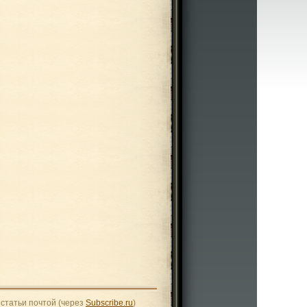
статьи почтой (через
Subscribe.ru
)