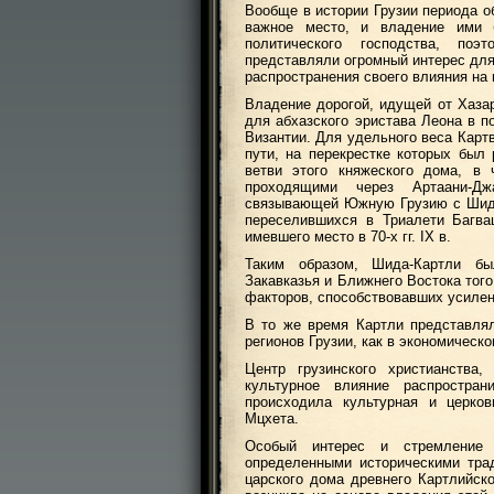
Вообще в истории Грузии периода о
важное место, и владение ими 
политического господства, по
представляли огромный интерес для 
распространения своего влияния на 
Владение дорогой, идущей от Хаза
для абхазского эристава Леона в п
Византии. Для удельного веса Карт
пути, на перекрестке которых был
ветви этого княжеского дома, в
проходящими через Артаани-Джа
связывающей Южную Грузию с Шида
переселившихся в Триалети Багва
имевшего место в 70-х гг. IX в.
Таким образом, Шида-Картли бы
Закавказья и Ближнего Востока тог
факторов, способствовавших усилен
В то же время Картли представля
регионов Грузии, как в экономическо
Центр грузинского христианства,
культурное влияние распростра
происходила культурная и церко
Мцхета.
Особый интерес и стремление
определенными историческими тра
царского дома древнего Картлийско