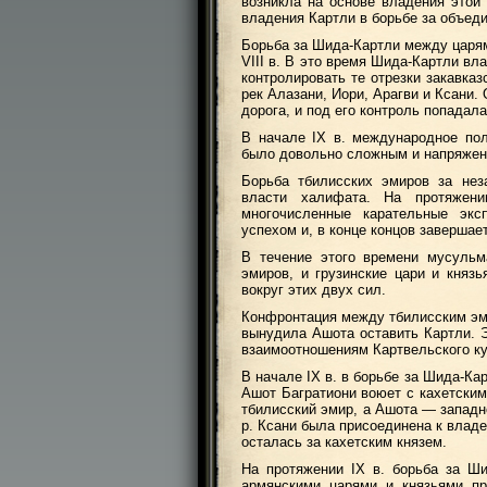
возникла на основе владения этой
владения Картли в борьбе за объед
Борьба за Шида-Картли между царям
VIII в. В это время Шида-Картли вл
контролировать те отрезки закавка
рек Алазани, Иори, Арагви и Ксани
дорога, и под его контроль попадал
В начале IX в. международное пол
было довольно сложным и напряже
Борьба тбилисских эмиров за нез
власти халифата. На протяжен
многочисленные карательные экс
успехом и, в конце концов завершае
В течение этого времени мусульм
эмиров, и грузинские цари и князь
вокруг этих двух сил.
Конфронтация между тбилисским эм
вынудила Ашота оставить Картли. Э
взаимоотношениям Картвельского ку
В начале IX в. в борьбе за Шида-Ка
Ашот Багратиони воюет с кахетским
тбилисский эмир, а Ашота — западн
р. Ксани была присоединена к владе
осталась за кахетским князем.
На протяжении IX в. борьба за Ши
армянскими царями и князьями п