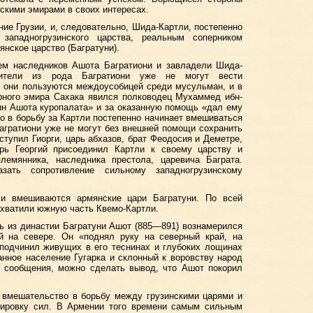
скими эмирами в своих интересах.
ние Грузии, и, следовательно, Шида-Картли, постепенно
западногрузинского царства, реальным соперником
янское царство (Багратуни).
ем наследников Ашота Багратиони и завладели Шида-
ители из рода Багратиони уже не могут вести
, они пользуются междоусобицей среди мусульман, и в
корного эмира Сахака явился полководец Мухаммед ибн-
ын Ашота куропалата» и за оказанную помощь «дал ему
о в борьбу за Картли постепенно начинает вмешиваться
Багратиони уже не могут без внешней помощи сохранить
выступил Гиорги, царь абхазов, брат Феодосия и Деметре,
рь Георгий присоединил Картли к своему царству и
лемянника, наследника престола, царевича Баграта.
зать сопротивление сильному западногрузинскому
ли вмешиваются армянские цари Багратуни. По всей
захватили южную часть Квемо-Картли.
рь из династии Багратуни Ашот (885—891) вознамерился
й на севере. Он «поднял руку на северный край, на
подчинил живущих в его теснинах и глубоких лощинах
нное население Гугарка и склонный к воровству народ
го сообщения, можно сделать вывод, что Ашот покорил
 вмешательство в борьбу между грузинскими царями и
пировку сил. В Армении того времени самым сильным