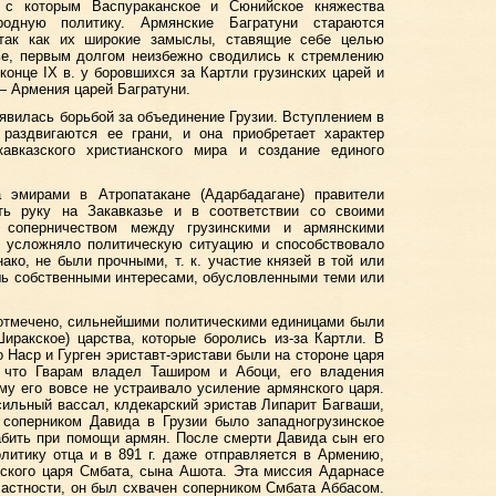
 с которым Васпураканское и Сюнийское княжества
одную политику. Армянские Багратуни стараются
 так как их широкие замыслы, ставящие себе целью
ье, первым долгом неизбежно сводились к стремлению
конце IX в. у боровшихся за Картли грузинских царей и
— Армения царей Багратуни.
явилась борьбой за объединение Грузии. Вступлением в
 раздвигаются ее грани, и она приобретает характер
авказского христианского мира и создание единого
 эмирами в Атропатакане (Адарбадагане) правители
ь руку на Закавказье и в соответствии со своими
ь соперничеством между грузинскими и армянскими
о усложняло политическую ситуацию и способствовало
ако, не были прочными, т. к. участие князей в той или
шь собственными интересами, обусловленными теми или
о отмечено, сильнейшими политическими единицами были
иракское) царства, которые боролись из-за Картли. В
 Наср и Гурген эриставт-эристави были на стороне царя
, что Гварам владел Таширом и Абоци, его владения
му его вовсе не устраивало усиление армянского царя.
 сильный вассал, клдекарский эристав Липарит Багваши,
соперником Давида в Грузии было западногрузинское
абить при помощи армян. После смерти Давида сын его
литику отца и в 891 г. даже отправляется в Армению,
ского царя Смбата, сына Ашота. Эта миссия Адарнасе
астности, он был схвачен соперником Смбата Аббасом.