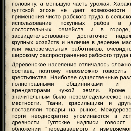
половину, а меньшую часть урожая. Харак
гуптской эпохе не дает возможности 
применения чисто рабского труда в сельско
использование покупных рабов в 
состоятельных семейств и в город
засвидетельствовано достаточно наде
крупных хозяйств и наличие в деревне ма
или малоземельных работников, очевидно
широкому распространению рабского труда 
Деревенское население отличалось сложно
состава, поэтому невозможно говорить
крестьянства. Наиболее существенные раз
полноправными общинниками и на
арендаторами чужой земли. Кроме 
значительным было неземледельческое на
местности. Ткачи, красильщики и друг
поставляли товары на рынок. Междереве
торги неоднократно упоминаются в ист
древности. Гуптские надписи говоря
обложении "передаваемого и измеряемог