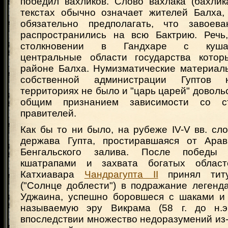
победил вахликов. Слово вахлака (бахлик
текстах обычно означает жителей Балха,
обязательно предполагать, что завоева
распространились на всю Бактрию. Речь
столкновении в Гандхаре с кушана
центральные области государства котор
районе Балха. Нумизматические материалы
собственной администрации Гуптов 
территориях не было и "царь царей" доволь
общим признанием зависимости со с
правителей.
Как бы то ни было, на рубеже IV-V вв. с
держава Гупта, простиравшаяся от Арав
Бенгальского залива. После победы
кшатрапами и захвата богатых облас
Катхиавара
Чандрагупта II
принял титу
("Солнце доблести") в подражание легенд
Уджаина, успешно боровшеся с шаками и
называемую эру Викрама (58 г. до н.э.
впоследствии множество недоразумений из