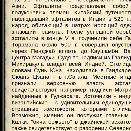
Азии. Эфталиты представляли собо
полукочевых племен. Китайский путешес
наблюдавший эфталитов в Индии в 520 г.,
народ, обитающий в шатрах, носящий оде
знающий грамоты. После успешной борь
эфталиты в конце V в. подчинили себе Га
Торамана около 500 г. совершил опусто
через Пенджаб вплоть до Каушамби, Ва
центра Магадхи. Судя по надписи из Гвалиур
Михиракула владел всей Индией. Столиц
словам Сунь Юна, находилась в Гандхаре
Сюань Цзана - в г.Сагала. Местные инд
признали верховную власть эфт
свидетельствуют, например, надписи Матр
найденные в Гуджарате. Источники - инди
византийские - с удивительным единодуш
страшные жестокости, которыми отлича
Возможно, именно он послужил главным 
Калки, "бича божьего" в джайнской эсхато
также свидетельствует о разорении Северн