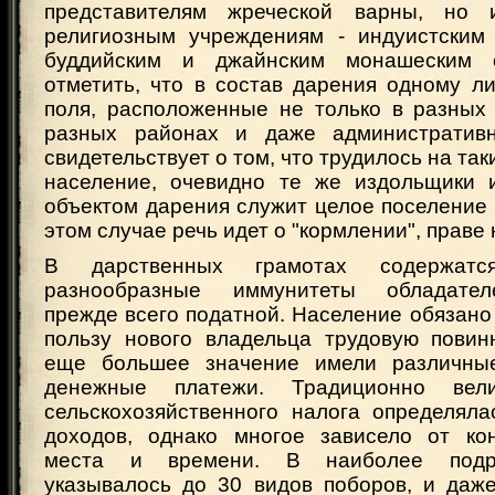
представителям жреческой варны, но
религиозным учреждениям - индуистским
буддийским и джайнским монашеским 
отметить, что в состав дарения одному л
поля, расположенные не только в разных 
разных районах и даже административн
свидетельствует о том, что трудилось на та
население, очевидно те же издольщики 
объектом дарения служит целое поселение л
этом случае речь идет о "кормлении", праве 
В дарственных грамотах содержатс
разнообразные иммунитеты обладател
прежде всего податной. Население обязано
пользу нового владельца трудовую повинн
еще большее значение имели различны
денежные платежи. Традиционно вели
сельскохозяйственного налога определяла
доходов, однако многое зависело от ко
места и времени. В наиболее подр
указывалось до 30 видов поборов, и даже