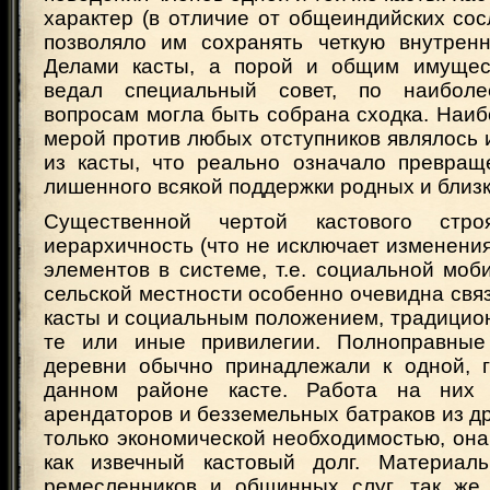
характер (в отличие от общеиндийских сосл
позволяло им сохранять четкую внутрен
Делами касты, а порой и общим имуще
ведал специальный совет, по наибол
вопросам могла быть собрана сходка. Наи
мерой против любых отступников являлось 
из касты, что реально означало превраще
лишенного всякой поддержки родных и близк
Существенной чертой кастового стро
иерархичность (что не исключает изменени
элементов в системе, т.е. социальной моби
сельской местности особенно очевидна свя
касты и социальным положением, традицио
те или иные привилегии. Полноправные
деревни обычно принадлежали к одной, 
данном районе касте. Работа на них
арендаторов и безземельных батраков из др
только экономической необходимостью, он
как извечный кастовый долг. Материаль
ремесленников и общинных слуг, так же 