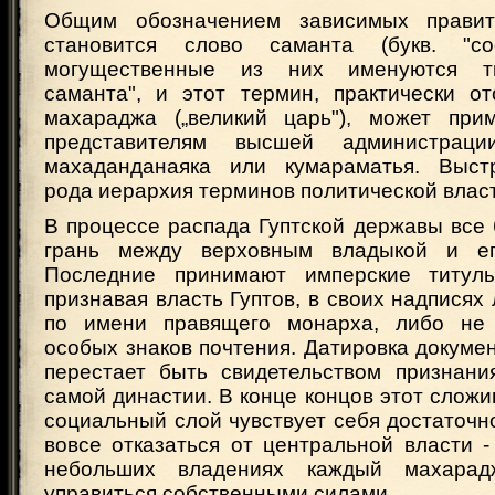
Общим обозначением зависимых правит
становится слово саманта (букв. "со
могущественные из них именуются ти
саманта", и этот термин, практически о
махараджа („великий царь"), может при
представителям высшей администраци
махаданданаяка или кумараматья. Выстр
рода иерархия терминов политической влас
В процессе распада Гуптской державы все
грань между верховным владыкой и ег
Последние принимают имперские титул
признавая власть Гуптов, в своих надписях
по имени правящего монарха, либо не
особых знаков почтения. Датировка докумен
перестает быть свидетельством признани
самой династии. В конце концов этот сло
социальный слой чувствует себя достаточн
вовсе отказаться от центральной власти -
небольших владениях каждый махарад
управиться собственными силами.