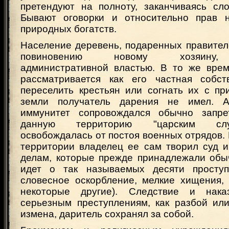
претендуют на полноту, заканчиваясь сло
Бывают оговорки и относительно прав н
природных богатств.
Население деревень, подаренных правител
повиновению новому хозяину,
административной властью. В то же вре
рассматривается как его частная собст
переселить крестьян или согнать их с п
земли получатель дарения не имел. А
иммунитет сопровождался обычно запре
данную территорию "царским слу
освобождалась от постоя военных отрядов.
территории владелец ее сам творил суд и
делам, которые прежде принадлежали обы
идет о так называемых десяти проступ
словесное оскорбление, мелкие хищения,
некоторые другие). Следствие и нак
серьезным преступлениям, как разбой или
измена, даритель сохранял за собой.