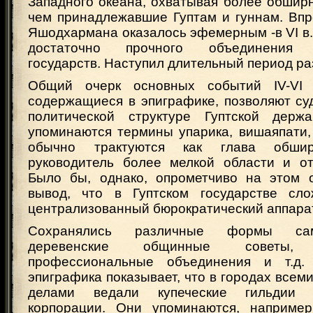
Западного океана, охватывая более обшир
чем принадлежавшие Гуптам и гуннам. Впр
Яшодхармана оказалось эфемерным -в VI в. 
достаточно прочного объединения с
государств. Наступил длительный период р
Общий очерк основных событий IV-VI 
содержащиеся в эпиграфике, позволяют су
политической структуре Гуптской держ
упоминаются термины упарика, вишаяпати,
обычно трактуются как глава обшир
руководитель более мелкой области и от
Было бы, однако, опрометчиво на этом 
вывод, что в Гуптском государстве сл
централизованный бюрократический аппарат
Сохранялись различные формы сам
деревенские общинные советы
профессиональные объединения и т.д.
эпиграфика показывает, что в городах все
делами ведали купеческие гильдии
корпорации. Они упоминаются, например