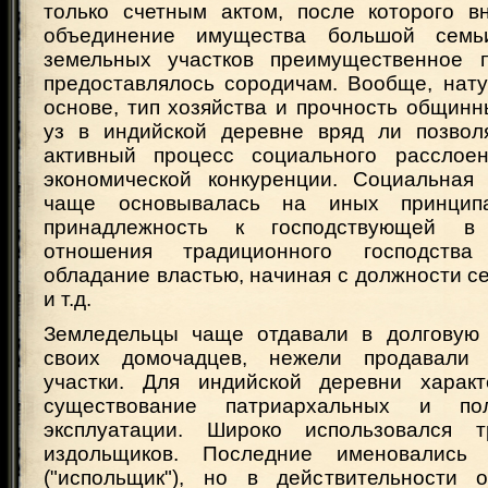
только счетным актом, после которого в
объединение имущества большой семь
земельных участков преимущественное п
предоставлялось сородичам. Вообще, нату
основе, тип хозяйства и прочность общин
уз в индийской деревне вряд ли позвол
активный процесс социального расслоен
экономической конкуренции. Социальная
чаще основывалась на иных принципа
принадлежность к господствующей в 
отношения традиционного господства
обладание властью, начиная с должности се
и т.д.
Земледельцы чаще отдавали в долговую 
своих домочадцев, нежели продавали
участки. Для индийской деревни характ
существование патриархальных и по
эксплуатации. Широко использовался 
издольщиков. Последние именовались
("испольщик"), но в действительности 