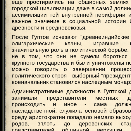
еще простирались на обширных землях
городской цивилизации даже в самой долине
ассимиляции той внутренней периферии 
важное значение в социальной истории 
древности и средневековья.
После Гуптов исчезают "древнеиндийские 
олигархические кланы, игравшие 
значительную роль в политической борьбе. 
не в том, что они не сумели бороться 
крупного государства и были уничтожены п
можно говорить о завершении процес
политического строя - выборный "президент"
военачальник становился наследным монар
Административные должности в Гуптской 
занимали представители местных д
происходить и иное - сама должно
наследственной, служила основой образов
среду аристократии попадало немало выхо
родов, вплоть до деревенских ста
представителей общинной верхушки. 