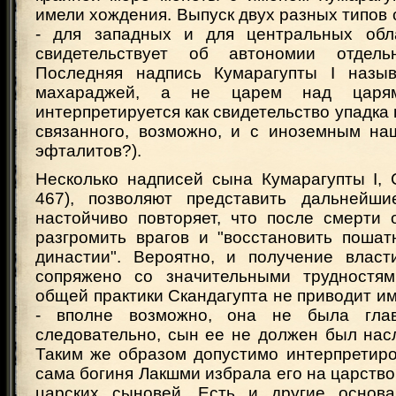
имели хождения. Выпуск двух разных типов
- для западных и для центральных обл
свидетельствует об автономии отдел
Последняя надпись Кумарагупты I назыв
махараджей, а не царем над царям
интерпретируется как свидетельство упадка 
связанного, возможно, и с иноземным наш
эфталитов?).
Несколько надписей сына Кумарагупты I, 
467), позволяют представить дальнейши
настойчиво повторяет, что после смерти 
разгромить врагов и "восстановить пошат
династии". Вероятно, и получение влас
сопряжено со значительными трудностям
общей практики Скандагупта не приводит и
- вполне возможно, она не была гла
следовательно, сын ее не должен был нас
Таким же образом допустимо интерпретиро
сама богиня Лакшми избрала его на царство,
царских сыновей. Есть и другие основа