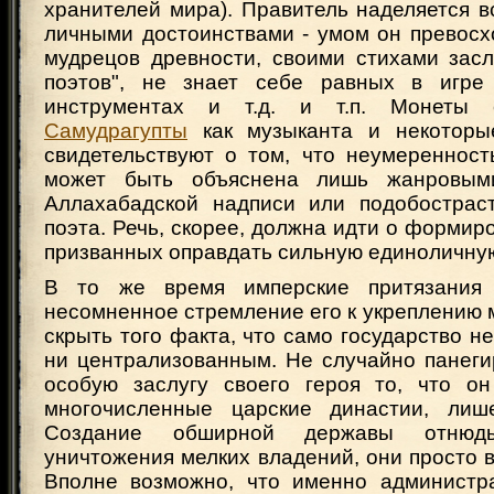
хранителей мира). Правитель наделяется 
личными достоинствами - умом он превосх
мудрецов древности, своими стихами засл
поэтов", не знает себе равных в игре
инструментах и т.д. и т.п. Монеты 
Самудрагупты
как музыканта и некоторы
свидетельствуют о том, что неумеренност
может быть объяснена лишь жанровым
Аллахабадской надписи или подобострас
поэта. Речь, скорее, должна идти о формиро
призванных оправдать сильную единоличную
В то же время имперские притязани
несомненное стремление его к укреплению 
скрыть того факта, что само государство н
ни централизованным. Не случайно панеги
особую заслугу своего героя то, что он
многочисленные царские династии, лише
Создание обширной державы отнюд
уничтожения мелких владений, они просто в
Вполне возможно, что именно администр