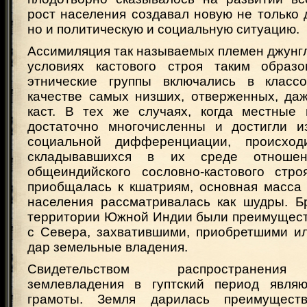
рост населения создавал новую не только
но и политическую и социальную ситуацию.
Ассимиляция так называемых племен джунг
условиях кастового строя таким образо
этнические группы включались в класс
качестве самых низших, отверженных, да
каст. В тех же случаях, когда местные
достаточно многочисленны и достигли и
социальной дифференциации, происхо
складывавшихся в их среде отноше
общеиндийского сословно-кастового стро
приобщалась к кшатриям, основная масса 
населения рассматривалась как шудры. 
территории Южной Индии были преимущес
с Севера, захватившими, приобретшими и
дар земельные владения.
Свидетельством распространения
землевладения в гуптский период являю
грамоты. Земля дарилась преимущест