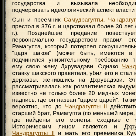
государства и вызывала необходим
подчеркивать идеологический аспект власти 
Сын и преемник
Самудрагупты
,
Чандрагуп
престол в 376 г. и царствовал более 30 лет
г.). Позднейшее предание повеств
первоначально государством правил ег
Рамагупта, который потерпел сокрушитель
"царя шаков" (может быть, имеются в
подчинился унизительному требованию п
ему свою жену Дхрувадэви. Однако
Чанд
ставку шакского правителя, убил его и стал
державы, женившись на Дхрувадэви. Эт
рассматривалась как романтическая выдум
известно не только более 20 медных моне
надпись, где он назван "царем царей". Таки
вероятно, что до
Чандрагупты II
действит
старший брат, Рамагупта (по меньшей мере,
где найдены его монеты, сходные с м
Историческим лицом является и Дхру
Чандрагупты II
и мать его преемника Кум