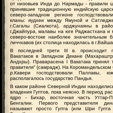
от низовьев Инда до Нармады - правили ш
принявшие традиционную индийскую царск
северо-западном регионе господствовал
кланы: яудхеи между Ямуной и Сатледже
г.Сагалы (Сиалкота), арджунаяны в рай
г.Джайпура, малавы на юге Раджастхана и 
северо-востоке наиболее значительным 
личчхавов (их столица находилась в г.Вайша
В последней трети III в. происходит 
Вакатаков в Западном Декане (Махараштр
Андхры). Праварасена I Вакатака принял 
правителя" (самрадж). На Коромандельском б
р.Кавери господствовали Паллавы, ю
располагалось государство Пандья.
В каком районе Северной Индии находилис
владения Гуптов, пока неясно. В период ра
ядро - Бихар, восточная часть Уттар-
Бенгалии. Первого представителя дин
называют просто Гупта (или Шри Гупта 