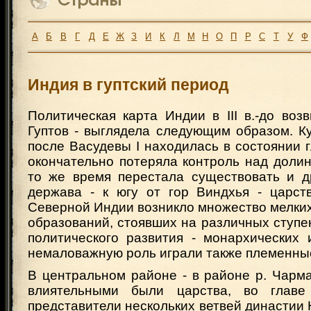
А
Б
В
Г
Д
Е
Ж
З
И
К
Л
М
Н
О
П
Р
С
Т
У
Ф
Индия в гуптский период
Политическая карта Индии в III в.-до во
Гуптов - выглядела следующим образом. К
после Васудевы I находилась в состоянии г
окончательно потеряла контроль над долин
то же время перестала существовать и д
держава - к югу от гор Виндхья - царст
Северной Индии возникло множество мелки
образований, стоявших на различных ступе
политического развития - монархических 
немаловажную роль играли также племенны
В центральном районе - в районе р. Чарм
влиятельными были царства, во главе
представители нескольких ветвей династии Н