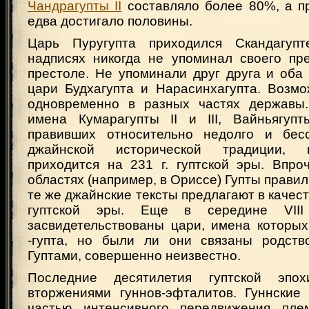
Чандрагупты II
составляло более 80%, а пр
едва достигало половины.
Царь Пуругупта приходился Скандагуп
надписях никогда не упоминал своего пр
престоле. Не упоминали друг друга и оба
цари Будхагупта и Нарасинхагупта. Возмо
одновременно в разных частях державы.
имена Кумарагупты II и III, Вайньягуп
правивших относительно недолго и бесс
джайнской исторической традиции, 
приходится на 231 г. гуптской эры. Впро
областях (например, в Ориссе) Гупты правили 
те же джайнские тексты предлагают в качест
гуптской эры. Еще в середине VII
засвидетельствованы цари, имена которых
-гупта, но были ли они связаны родств
Гуптами, совершенно неизвестно.
Последние десятилетия гуптской эпо
вторжениями гуннов-эфталитов. Гуннские
частью интенсивного передвижения пле