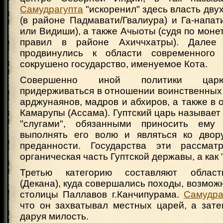
Самудрагупта
"искоренил" здесь власть дву
(в районе Падмавати/Гвалиура) и Га-напа
или Видиши), а также Ачыоты (судя по моне
правил в районе Ахиччхатры). Далее
продвинулись к области современного
сокрушено государство, именуемое Кота.
Совершенно иной политики царю
придерживаться в отношении воинственных
арджунаянов, мадров и абхиров, а также в 
Камарупы (Ассама). Гуптский царь называет
"слугами", обязанными приносить ему 
выполнять его волю и являться ко двор
преданности. Государства эти рассмат
органическая часть Гуптской державы, а как 
Третью категорию составляют област
(Декана), куда совершались походы, возможн
столицы Паллавов г.Канчипурама.
Самудра
что он захватывал местных царей, а зате
даруя милость.