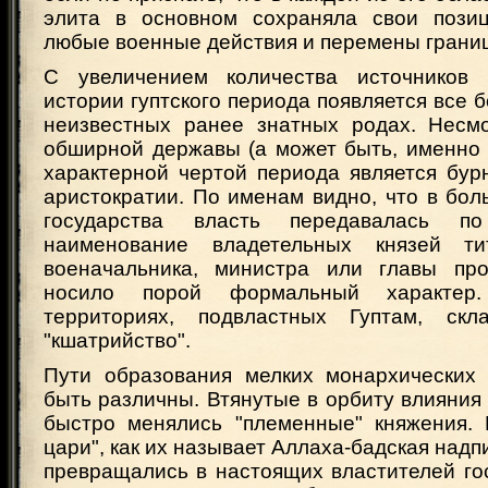
элита в основном сохраняла свои позиц
любые военные действия и перемены границ
С увеличением количества источников 
истории гуптского периода появляется все 
неизвестных ранее знатных родах. Несм
обширной державы (а может быть, именно 
характерной чертой периода является бур
аристократии. По именам видно, что в бо
государства власть передавалась п
наименование владетельных князей ти
военачальника, министра или главы про
носило порой формальный характер
территориях, подвластных Гуптам, скл
"кшатрийство".
Пути образования мелких монархических 
быть различны. Втянутые в орбиту влияния
быстро менялись "племенные" княжения.
цари", как их называет Аллаха-бадская надп
превращались в настоящих властителей го