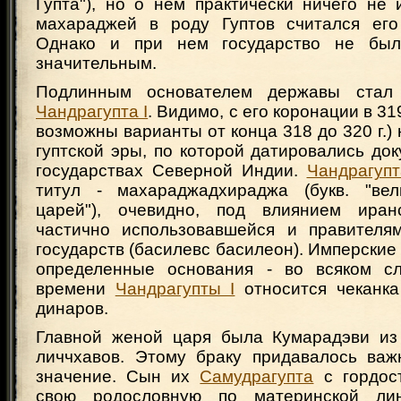
Гупта"), но о нем практически ничего не
махараджей в роду Гуптов считался его
Однако и при нем государство не было
значительным.
Подлинным основателем державы стал 
Чандрагупта I
. Видимо, с его коронации в 319
возможны варианты от конца 318 до 320 г.) 
гуптской эры, по которой датировались до
государствах Северной Индии.
Чандрагупт
титул - махараджадхираджа (букв. "вел
царей"), очевидно, под влиянием иранс
частично использовавшейся и правителям
государств (басилевс басилеон). Имперские
определенные основания - во всяком сл
времени
Чандрагупты I
относится чеканка
динаров.
Главной женой царя была Кумарадэви из
личчхавов. Этому браку придавалось важ
значение. Сын их
Самудрагупта
с гордос
свою родословную по материнской ли