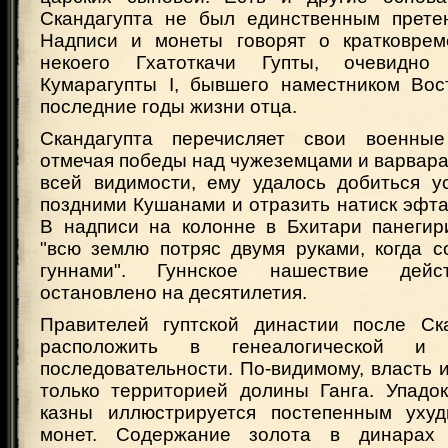
Скандагупта не был единственным прете
Надписи и монеты говорят о кратковрем
некоего Гхатоткачи Гупты, очевидно
Кумарагупты I, бывшего наместником Во
последние годы жизни отца.
Скандагупта перечисляет свои военные
отмечая победы над чужеземцами и варвар
всей видимости, ему удалось добиться у
поздними Кушанами и отразить натиск эфта
В надписи на колонне в Бхитари панегири
"всю землю потряс двумя руками, когда с
гуннами". Гуннское нашествие дейс
остановлено на десятилетия.
Правителей гуптской династии после Ск
расположить в генеалогической и х
последовательности. По-видимому, власть 
только территорией долины Ганга. Упадок
казны иллюстрируется постепенным ухуд
монет. Содержание золота в динара