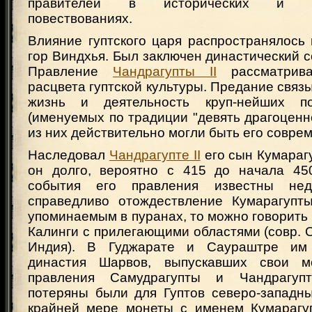
правителей в исторических и пол
повествованиях.
Влияние гуптского царя распространялось 
гор Виндхья. Был заключен династический с
Правление
Чандрагупты II
рассматрива
расцвета гуптской культуры. Предание связы
жизнь и деятельность круп-нейших п
(именуемых по традиции "девять драгоценн
из них действительно могли быть его совре
Наследовал
Чандрагупте II
его сын Кумарагу
он долго, вероятно с 415 до начала 450
события его правления известны нед
справедливо отождествление Кумарагупт
упоминаемым в пуранах, то можно говорить 
Калинги с прилегающими областями (совр. 
Индия). В Гуджарате и Саураштре им
династия Шарвов, выпускавших свои 
правления Самудрагупты и Чандрагупт
потеряны были для Гуптов северо-западны
крайней мере монеты с именем Кумарагу