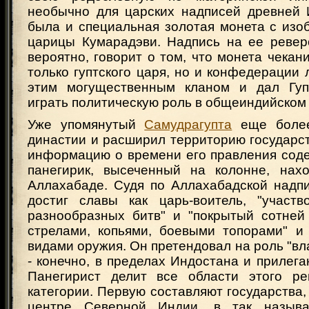
необычно для царских надписей древней
была и специальная золотая монета с изо
царицы Кумарадэви. Надпись на ее реверс
вероятно, говорит о том, что монета чекан
только гуптского царя, но и конфедерации 
этим могущественным кланом и дал Гуп
играть политическую роль в общеиндийском
Уже упомянутый
Самудрагупта
еще более
династии и расширил территорию государс
информацию о времени его правления сод
панегирик, высеченный на колонне, нах
Аллахабаде. Судя по Аллахабадской надп
достиг славы как царь-воитель, "участ
разнообразных битв" и "покрытый сотней
стрелами, копьями, боевыми топорами" и
видами оружия. Он претендовал на роль "вл
- конечно, в пределах Индостана и прилег
Панегирист делит все области этого ре
категории. Первую составляют государства
центре Северной Индии, в так называ