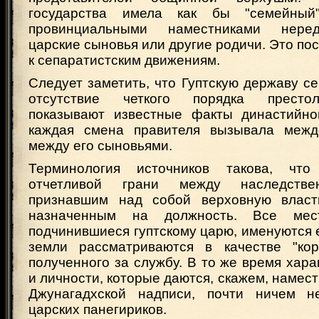
государства имела как бы "семейный
провинциальными наместниками неред
царские сыновья или другие родичи. Это по
к сепаратистским движениям.
Следует заметить, что Гуптскую державу с
отсутствие четкого порядка престол
показывают известные факты династийно
каждая смена правителя вызывала межд
между его сыновьями.
Терминология источников такова, что
отчетливой грани между наследстве
признавшим над собой верховную власть
назначенным на должность. Все мест
подчинившиеся гуптскому царю, именуются ег
земли рассматриваются в качестве "корм
полученного за службу. В то же время хара
и личности, которые даются, скажем, намес
Джунагадхской надписи, почти ничем н
царских панегириков.