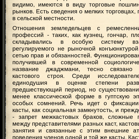
видимо, имеются в виду торговые пошли
рынков. Есть сведения о мелких торговцах,
в сельской местности.
Отношения земледельцев с ремесленн
профессий - таких, как кузнец, гончар, пло
складывались в особую систему взаи
регулируемого не рыночной конъюнктурой
сетью прав и обязанностей. Функционирова
получившей в современной социологиче
название джаджмани, тесно связано
кастового строя. Среди исследовате
единодушия в оценке степени разв
предшествующий период, но существовани
менее классической форме в гуптскую э
особых сомнений. Речь идет о фиксации
касты, как социальная замкнутость, и прежд
- запрет межкастовых браков, сложные 
между представителями разных каст, касто
занятия и связанные с этим внешние ат
поведения членов одной и той же касты. Ка