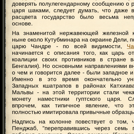
доверять полулегендарному сообщению о р
царя шаками, следует думать, что даже 
расцвета государство было весьма не
основе.
На знаменитой нержавеющей железной к
ныне около Кутубминара на окраине Дели, 
царю Чандре - по всей видимости,
Ча
начинается с описания того, как царь о
коалиции своих противников в стране в
Бенгалия). Но основными направлениями в
о чем и говорится далее - были западное и
Именно в это время окончательно ун
Западных кшатрапов в районах Катхиава
Мальвы - на этой территории стали чек
монету наместники гуптского царя. Сл
впрочем, как типичное явление, что э
полностью имитировала привычные образцы
Надпись на колонне повествует о том, 
Пенджаб, "переправившись через семь п