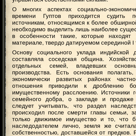
О многих аспектах социально-экономич
времени Гуптов приходится судить п
источникам, относящимся к более обширно
необходимо выделить лишь наиболее сущес
в особенности такие, которые находят 
материале, твердо датируемом серединой I 
Основу социального уклада индийской д
составляла соседская община. Хозяйств
отдельных семей, владевших основн
производства. Есть основания полагать
экономически развитых районах частнос
отношения приводили к дроблению б
имущественному расслоению. Источники г
семейного добра, о закладе и продаже 
следует учитывать, что раздел наследст
происходил после смерти главы семьи, з
только движимое имущество и то, что б
наследодателем лично, земля же считал
собственностью, доставшейся от предков. 