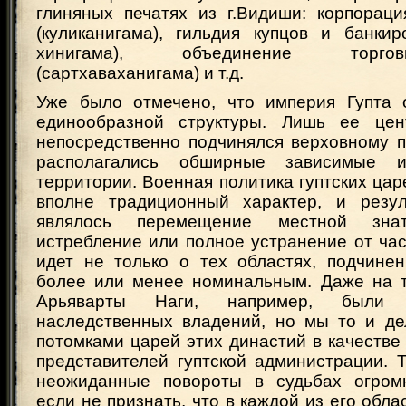
глиняных печатях из г.Видиши: корпораци
(куликанигама), гильдия купцов и банкир
хинигама), объединение торговцев
(сартхаваханигама) и т.д.
Уже было отмечено, что империя Гупта 
единообразной структуры. Лишь ее цен
непосредственно подчинялся верховному п
располагались обширные зависимые и
территории. Военная политика гуптских ца
вполне традиционный характер, и резу
являлось перемещение местной зна
истребление или полное устранение от час
идет не только о тех областях, подчине
более или менее номинальным. Даже на 
Арьяварты Наги, например, были
наследственных владений, но мы то и де
потомками царей этих династий в качеств
представителей гуптской администрации. 
неожиданные повороты в судьбах огромн
если не признать, что в каждой из его обла