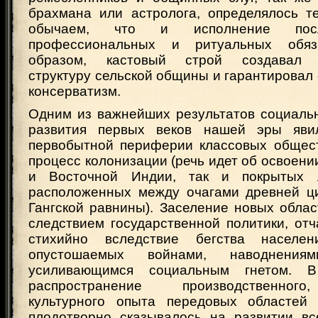
брахмана или астролога, определялось 
обычаем, что и исполнение пос
профессиональных и ритуальных обяз
образом, кастовый строй создавал о
структуру сельской общины и гарантировал 
консерватизм.
Одним из важнейших результатов социальн
развития первых веков нашей эры яви
первобытной периферии классовых общес
процесс колонизации (речь идет об освоени
и Восточной Индии, так и покрытых 
расположенных между очагами древней ц
Гангской равнины). Заселение новых обла
следствием государственной политики, от
стихийно вследствие бегства населе
опустошаемых войнами, наводнения
усиливающимся социальным гнетом. 
распространение производственного
культурного опыта передовых областей
плодотворно сказывалось на развитии вс