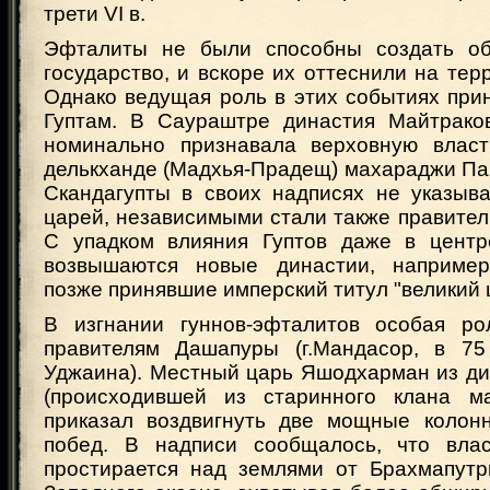
трети VI в.
Эфталиты не были способны создать об
государство, и вскоре их оттеснили на те
Однако ведущая роль в этих событиях при
Гуптам. В Саураштре династия Майтрако
номинально признавала верховную власт
делькханде (Мадхья-Прадещ) махараджи Па
Скандагупты в своих надписях не указыва
царей, независимыми стали также правите
С упадком влияния Гуптов даже в центр
возвышаются новые династии, например
позже принявшие имперский титул "великий ц
В изгнании гуннов-эфталитов особая ро
правителям Дашапуры (г.Мандасор, в 75
Уджаина). Местный царь Яшодхарман из ди
(происходившей из старинного клана ма
приказал воздвигнуть две мощные колон
побед. В надписи сообщалось, что вла
простирается над землями от Брахмапут