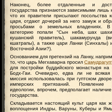
Наконец, более отдаленные и дост
государства признаются зависимыми лишь 
что их правители присылают посольства к
царя, отдают дочерей за него замуж и об
просьбами о земельных владениях. В
категорию попали "Сын неба, шах шахин
кушанский правитель), шакамурунда (в
кшатрапы), а также цари Ланки (Синхалы) и
Восточной Азии?).
Основанием для претензий на Ланку, наприм
то, что царь Мегхаварна просил
Самудрагуп
для постройки буддийского монастыря на
Бодх-Гаи. Очевидно, едва ли не всякая
миссия использовалась при гуптском двор
имперских притязаний. Появление в
идеологии, впрочем, предполагает наличи
государства.
Складывается настоящий культ царя как ж
воплощения Индры, Варуны, Куберы и Ямы 