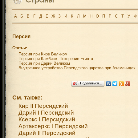
А
Б
В
Г
Д
Е
Ж
З
И
К
Л
М
Н
О
П
Р
С
Т
У
Ф
Персия
Статьи:
Персия при Кире Великом
Персия при Камбисе. Покорение Египта
Персия при Дарии Великом
Внутреннее устройство Персидского царства при Ахеменидах
Поделиться…
См. также:
Кир II Персидский
Дарий I Персидский
Ксеркс I Персидский
Артаксеркс I Персидский
Дарий II Персидский