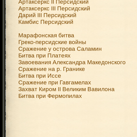
Артаксеркс II Персидский
Артаксеркс III Персидский
Дарий III Персидский
Камбис Персидский
Марафонская битва
Греко-персидские войны
Сражение у острова Саламин
Битва при Платеях
Завоевания Александра Македонского
Сражение на р. Гранике
Битва при Иссе
Сражение при Гавгамелах
Захват Киром II Великим Вавилона
Битва при Фермопилах